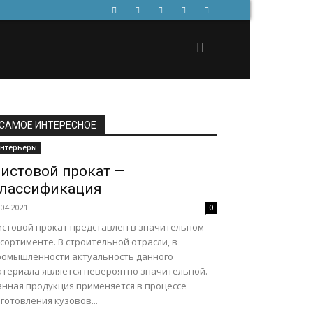
САМОЕ ИНТЕРЕСНОЕ
нтерьеры
истовой прокат —
лассификация
.04.2021
0
истовой прокат представлен в значительном
сортименте. В строительной отрасли, в
ромышленности актуальность данного
атериала является невероятно значительной.
анная продукция применяется в процессе
готовления кузовов...