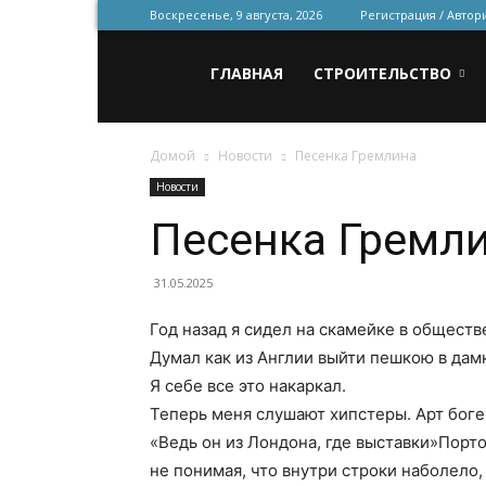
Воскресенье, 9 августа, 2026
Регистрация / Автор
Всё
ГЛАВНАЯ
СТРОИТЕЛЬСТВО
Домой
Новости
Песенка Гремлина
для
Новости
Песенка Гремл
строительства
31.05.2025
Год назад я сидел на скамейке в обществ
и
Думал как из Англии выйти пешкою в дамк
Я себе все это накаркал.
Теперь меня слушают хипстеры. Арт бог
ремонта
«Ведь он из Лондона, где выставки»Порт
не понимая, что внутри строки наболело,