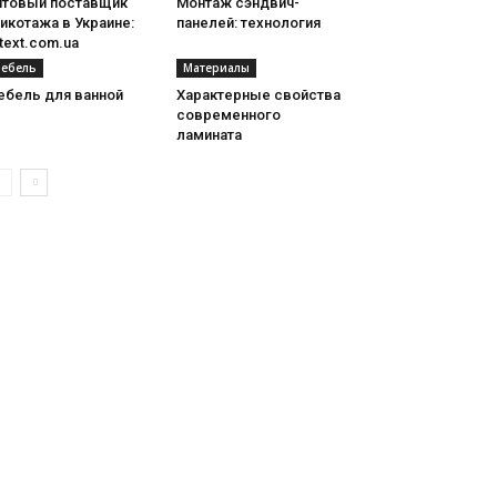
птовый поставщик
Монтаж сэндвич-
икотажа в Украине:
панелей: технология
ltext.com.ua
ебель
Материалы
ебель для ванной
Характерные свойства
современного
ламината