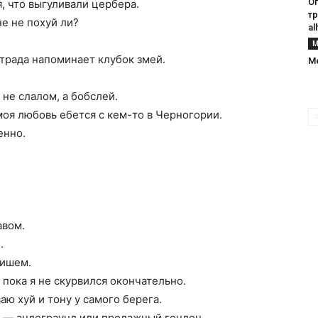
О
, что выгуливали цербера.
тр
е не похуй ли?
al
М
страда напоминает клубок змей.
М
 не слалом, а бобслей.
оя любовь ебется с кем-то в Черногории.
енно.
авом.
.
пишем.
 пока я не скурвился окончательно.
аю хуй и тону у самого берега.
 я — андеграунд или продажный гондон.