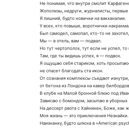
Не понимая, что внутри смолит Карфаген
Жополизы, недруги, журналисты, первые
Я лишний, будто новички на вакханалии.
У всех, кто повыше, воротнички накрахм
Был самодел, самопал, кто-то не захотел,
Мы — в отель, вам — подвал.
Но тут чертополох, тут если не успел, то
Там, где ты видишь успех, я — подвох.
Я ощущаю себя стариком, хоть просыпаюс
не спасет благодать ста икон.
От сознания комплексы съедают изнутри,
от бетона из Лондона на кавер билбордов
В клубе на Малой бронной блюю под Ива
Зависаю с бомондом, засыпаю в уборных
На дессерт рвота с Хайникен, Боже, как 
Моя жизнь — это приключения Незнайки.
Наизнанку, будто шлюха в «American psyc