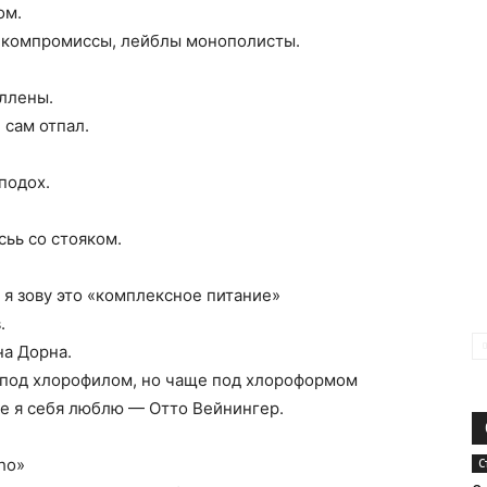
ом.
 компромиссы, лейблы монополисты.
аллены.
 сам отпал.
 подох.
ьь со стояком.
 я зову это «комплексное питание»
.
на Дорна.
 под хлорофилом, но чаще под хлороформом
же я себя люблю — Отто Вейнингер.
ho»
С