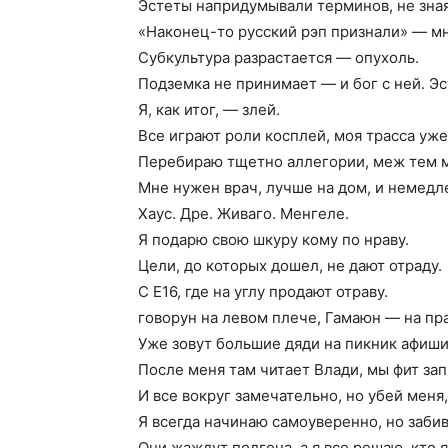
Эстеты напридумывали терминов, не зная
«Наконец-то русский рэп признали» — мн
Субкультура разрастается — опухоль.
Подземка не принимает — и бог с ней. Э
Я, как итог, — злей.
Все играют роли косплей, моя трасса уже
Перебираю тщетно аллегории, меж тем м
Мне нужен врач, лучше на дом, и немедл
Хаус. Дре. Живаго. Менгеле.
Я подарю свою шкуру кому по нраву.
Цели, до которых дошел, не дают отраду.
С Е16, где на углу продают отраву.
говорун на левом плече, Гамаюн — на пр
Уже зовут большие дяди на пикник афиши
После меня там читает Влади, мы фит за
И все вокруг замечательно, но убей меня,
Я всегда начинаю самоуверенно, но забив
Они жаждут подгона, а я все решаю, кто