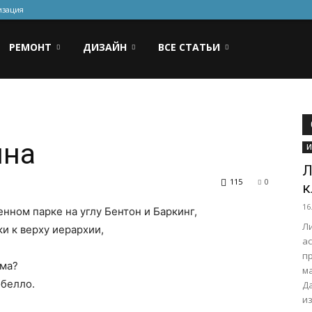
изация
РЕМОНТ
ДИЗАЙН
ВСЕ СТАТЬИ
ина
И
Л
115
0
к
16
енном парке на углу Бентон и Баркинг,
Л
и к верху иерархии,
ас
п
ема?
м
обелло.
Д
из