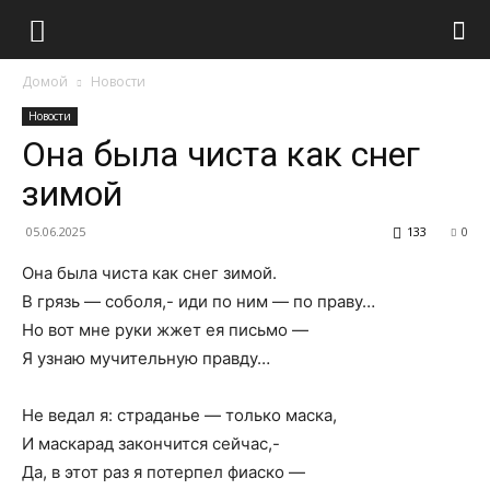
Домой
Новости
Новости
Она была чиста как снег
зимой
05.06.2025
133
0
Она была чиста как снег зимой.
В грязь — соболя,- иди по ним — по праву…
Но вот мне руки жжет ея письмо —
Я узнаю мучительную правду…
Не ведал я: страданье — только маска,
И маскарад закончится сейчас,-
Да, в этот раз я потерпел фиаско —