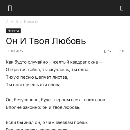
Домой
Новости
Новости
Он И Твоя Любовь
30.08.2025
125
0
Как будто случайно – желтый квадрат окна —
Открытая тайна, ты скучаешь, ты одна.
Тихую песню шепчет листва,
Ты повторяешь эти слова.
Он, безусловно, будет героем всех твоих снов.
Вполне законно: он и твоя любовь.
Если бы знал он, о чем звездам поешь
Горькие слезы, сладкая ложь.