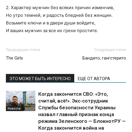
2. Характер мужчин без всяких причин изменчив,
Но утро темней, и радость бледней без женщин.
Возьмите ключи и в двери души войдите,
И ваших мужчин за все их грехи простите.
Предыдущая статья
Следующая статья
The Girls
Бандито, гангстерито
ЭТО МОЖЕТ БЫТЬ ИНТЕРЕСНО
ЕЩЕ ОТ АВТОРА
Когда закончится СВО: «Это,
считай, всё!». Экс-сотрудник
Службы безопасности Украины
Новости
назвал главный признак конца
режима Зеленского — БлокнотРУ —
Когда закончится война на