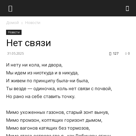
Домой
Новости
Новости
Нет связи
31.05.2025
127
0
И нету ни кола, ни двора,
Мы идем из ниоткуда и в никуда,
И живем по принципу была-ни была,
Ты везде — одиночка, коль нет связи с почвой,
Но рано на себе ставить точку.
Мимо ухоженных газонов, старый зонт вынув,
Мимо промзон, коптящих горизонт дымом,
Мимо вагонов катящих без тормозов,
Мимо этого острова где я , как Робинзон сгину.