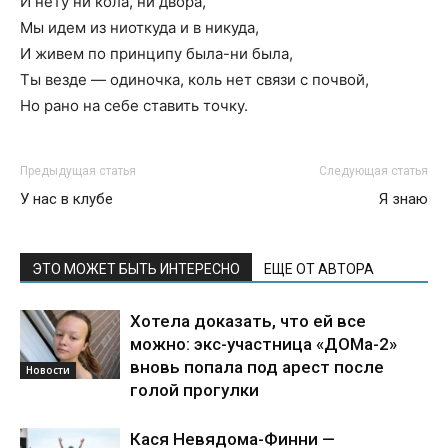
И нету ни кола, ни двора,
Мы идем из ниоткуда и в никуда,
И живем по принципу была-ни была,
Ты везде — одиночка, коль нет связи с почвой,
Но рано на себе ставить точку.
Предыдущая статья
Следующая статья
У нас в клубе
Я знаю
ЭТО МОЖЕТ БЫТЬ ИНТЕРЕСНО
ЕЩЕ ОТ АВТОРА
Хотела доказать, что ей все
можно: экс-участница «ДОМа-2»
вновь попала под арест после
Новости
голой прогулки
Кася Невядома-Финни —