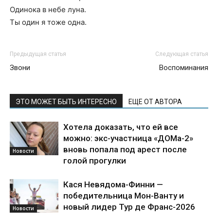
Одинока в небе луна.
Ты один я тоже одна.
Предыдущая статья
Следующая статья
Звони
Воспоминания
ЭТО МОЖЕТ БЫТЬ ИНТЕРЕСНО
ЕЩЕ ОТ АВТОРА
Хотела доказать, что ей все
можно: экс-участница «ДОМа-2»
вновь попала под арест после
Новости
голой прогулки
Кася Невядома-Финни —
победительница Мон-Ванту и
новый лидер Тур де Франс-2026
Новости