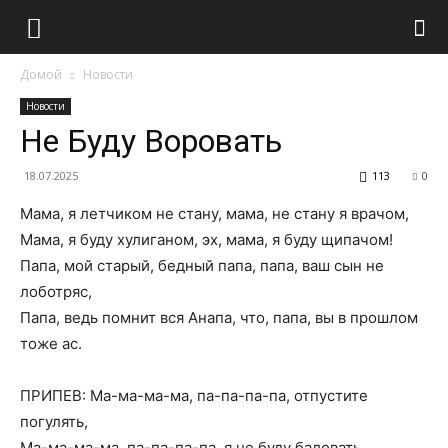
Домой
Новости
Новости
Не Буду Воровать
18.07.2025
113
0
Мама, я летчиком не стану, мама, не стану я врачом,
Мама, я буду хулиганом, эх, мама, я буду щипачом!
Папа, мой старый, бедный папа, папа, ваш сын не
лоботряс,
Папа, ведь помнит вся Анапа, что, папа, вы в прошлом
тоже ас.
ПРИПЕВ: Ма-ма-ма-ма, па-па-па-па, отпустите
погулять,
Ма-ма-ма-ма, па-па-па-па, я не буду баловать,