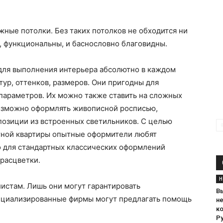
жные потолки. Без таких потолков не обходится ни
, функциональны, и баснословно благовидны.
для выполнения интерьера абсолютно в каждом
тур, оттенков, размеров. Они пригодны для
параметров. Их можно также ставить на сложных
озможно оформлять живописной росписью,
позиции из встроенных светильников. С целью
тной квартиры опытные оформители любят
о для стандартных классических оформлений
расцветки.
Н
истам. Лишь они могут гарантировать
В
ециализированные фирмы могут предлагать помощь
н
к
Р