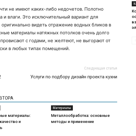
К
чти не имеют каких-либо недочетов. Полотно
К
а и влаги. Это исключительный вариант для
о
в
о оригинально видеть отражение водных бликов в
э
ссные материалы натяжных потолков очень долго
провисают с годами, не желтеют, не выгорают от
ески в любых типах помещений.
Следующая статья
2
Услуги по подбору дизайн проекта кухни
АВТОРА
Материалы
ные материалы:
Металлообработка: основные
качество и
методы и применение
ть