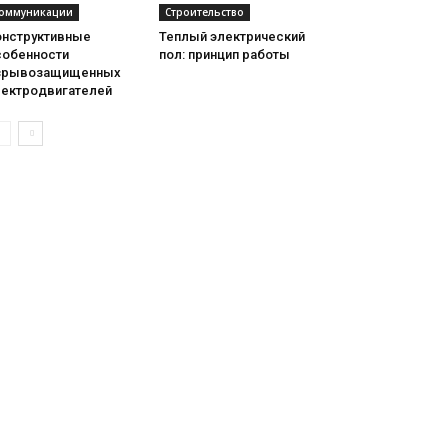
оммуникации
Строительство
онструктивные
Теплый электрический
собенности
пол: принцип работы
зрывозащищенных
лектродвигателей