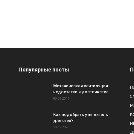
Популярные посты
П
Механическая вентиляция:
Н
недостатки и достоинства
С
03.09.2017
М
К
Как подобрать утеплитель
для стен?
И
19.12.2020
Д