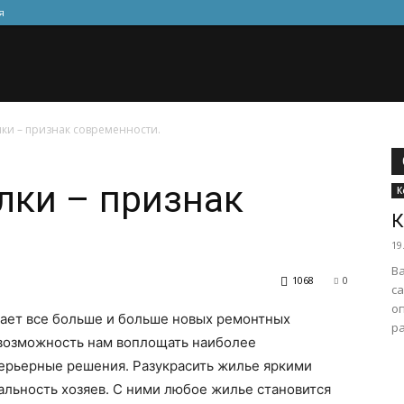
я
ки – признак современности.
лки – признак
К
К
.
19
В
1068
0
с
оп
ает все больше и больше новых ремонтных
ра
 возможность нам воплощать наиболее
терьерные решения. Разукрасить жилье яркими
льность хозяев. С ними любое жилье становится