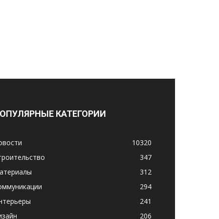
ОПУЛЯРНЫЕ КАТЕГОРИИ
овости
10320
троительство
347
атериалы
312
оммуникации
294
нтерьеры
241
изайн
206