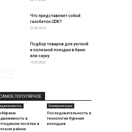
Что представляет собой
газобетон UDK?
22.08.2019
Подбор товаров для уютной
и полезной поездки в баню
или сауну
15.05.2022
САМОЕ ПОПУЛЯРНОЕ
едвижимость
Коммуникации
ыбираем
Последовательность и
едвижимость в
технологии бурения
оттеджном посёлке в
колодцев
узском районе