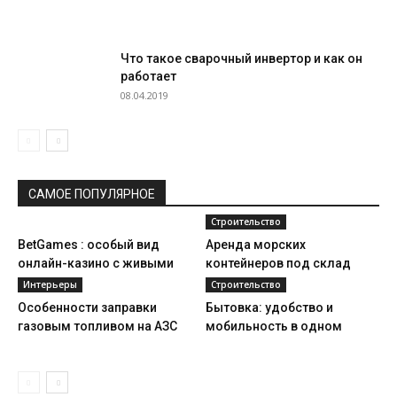
Что такое сварочный инвертор и как он
работает
08.04.2019
САМОЕ ПОПУЛЯРНОЕ
Строительство
BetGames : особый вид
Аренда морских
онлайн-казино с живыми
контейнеров под склад
дилерами
Интерьеры
Строительство
Особенности заправки
Бытовка: удобство и
газовым топливом на АЗС
мобильность в одном