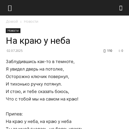
Домой
Новости
Новости
На краю у неба
02.07.2025
110
0
Заблудившись как-то в темноте,
Я увидел дверь на потолке,
Осторожно ключик повернул,
И тихонько ручку потянул.
И стою, и тебе сказать боюсь,
Что с тобой мы на самом на краю!
Припев:
На краю у неба, на краю у неба
Ты за мной гналась, не боясь упасть.