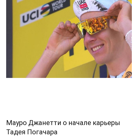
Мауро Джанетти о начале карьеры
Тадея Погачара