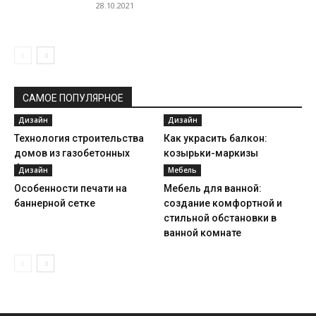
28.10.2021
САМОЕ ПОПУЛЯРНОЕ
Дизайн
Дизайн
Технология строительства
Как украсить балкон:
домов из газобетонных
козырьки-маркизы
блоков
Дизайн
Мебель
Особенности печати на
Мебель для ванной:
баннерной сетке
создание комфортной и
стильной обстановки в
ванной комнате