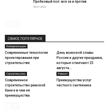
Пробковый пол: все за и против
18.01.2022
САМОЕ ПОПУЛЯРНОЕ
Коммуникации
Современные технологии
День воинской славы
проектирования при
России и другие праздники,
строительстве
которые отмечают 23
августа...
Строительство
Ремонт
Современное
Преимущества услуг
строительство римской
частного сантехника
бани и в чем ее
преимущества