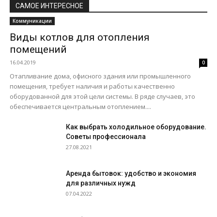
САМОЕ ИНТЕРЕСНОЕ
Коммуникации
Виды котлов для отопления
помещений
16.04.2019
0
Отапливание дома, офисного здания или промышленного
помещения, требует наличия и работы качественно
оборудованной для этой цели системы. В ряде случаев, это
обеспечивается центральным отоплением....
Как выбрать холодильное оборудование.
Советы профессионала
27.08.2021
Аренда бытовок: удобство и экономия
для различных нужд
07.04.2022