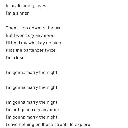
In my fishnet gloves
I’m a sinner
Then I’ll go down to the bar
But I won’t cry anymore
I’ll hold my whiskey up high
Kiss the bartender twice
I’m a loser
I’m gonna marry the night
I’m gonna marry the night
I’m gonna marry the night
I’m not gonna cry anymore
I’m gonna marry the night
Leave nothing on these streets to explore