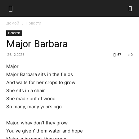
Домой
Новости
Новости
Major Barbara
26.12.2025
67
0
Major
Major Barbara sits in the fields
And waits for her crops to grow
She sits in a chair
She made out of wood
So many, many years ago
Major, whay don’t they grow
You’ve given’ them water and hope
Major, why won’t they grow