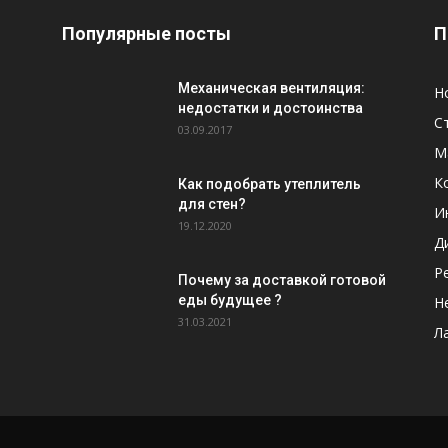
Популярные посты
П
Механическая вентиляция:
Н
недостатки и достоинства
С
03.09.2017
М
К
Как подобрать утеплитель
для стен?
И
19.12.2020
Д
Р
Почему за доставкой готовой
еды будущее ?
Н
31.03.2021
Л