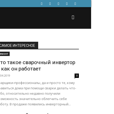
САМОЕ ИНТЕРЕСНОЕ
емонт
то такое сварочный инвертор
 как он работает
.04.2019
0
арщики-профессионалы, да и просто те, кому
равиться дома при помощи сварки делать что-
ибо, относительно недавно получили
озможность значительно облегчить себе
боту. В продаже появились инверторный...