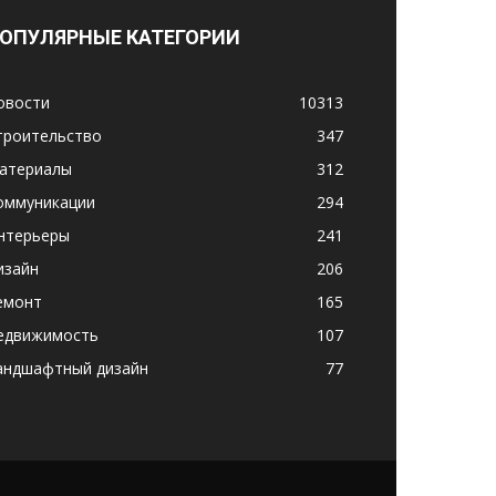
ОПУЛЯРНЫЕ КАТЕГОРИИ
овости
10313
троительство
347
атериалы
312
оммуникации
294
нтерьеры
241
изайн
206
емонт
165
едвижимость
107
андшафтный дизайн
77