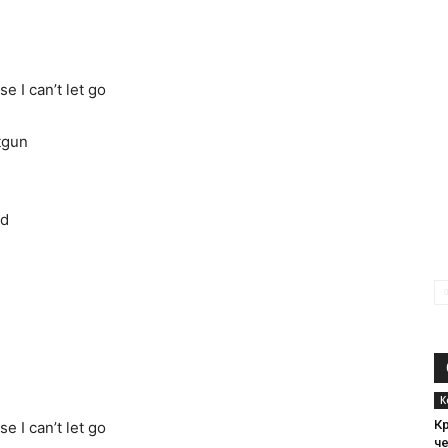
e I can’t let go
tgun
ld
К
К
e I can’t let go
че