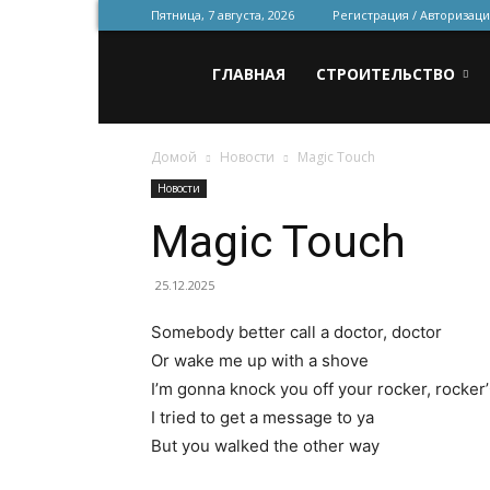
Пятница, 7 августа, 2026
Регистрация / Авторизаци
Всё
ГЛАВНАЯ
СТРОИТЕЛЬСТВО
Домой
Новости
Magic Touch
для
Новости
Magic Touch
строительства
25.12.2025
Somebody better call a doctor, doctor
и
Or wake me up with a shove
I’m gonna knock you off your rocker, rocker’
I tried to get a message to ya
ремонта
But you walked the other way