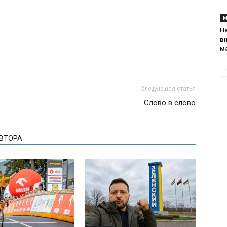
М
На
в
м
Следующая статья
Слово в слово
АВТОРА