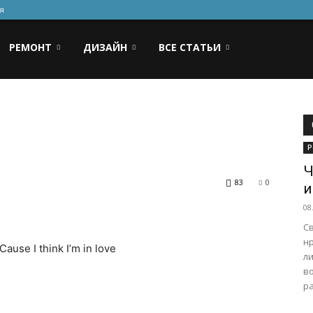
я
РЕМОНТ
ДИЗАЙН
ВСЕ СТАТЬИ
Р
Ч
83
0
и
08
Св
н
Cause I think I’m in love
л
в
ра