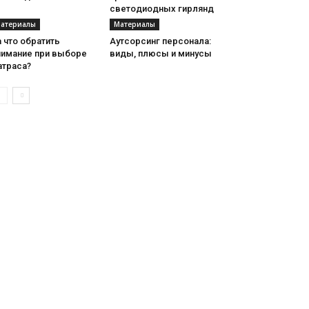
светодиодных гирлянд
атериалы
Материалы
 что обратить
Аутсорсинг персонала:
нимание при выборе
виды, плюсы и минусы
атраса?