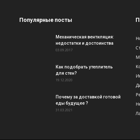
Популярные посты
П
Механическая вентиляция:
Н
недостатки и достоинства
С
03.09.2017
М
К
Как подобрать утеплитель
для стен?
И
19.12.2020
Д
Р
Почему за доставкой готовой
еды будущее ?
Н
31.03.2021
Л