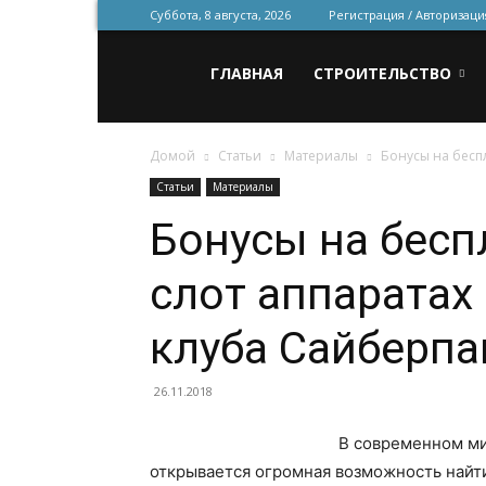
Суббота, 8 августа, 2026
Регистрация / Авторизаци
Всё
ГЛАВНАЯ
СТРОИТЕЛЬСТВО
Домой
Статьи
Материалы
Бонусы на бесп
для
Статьи
Материалы
Бонусы на бесп
строительства
слот аппаратах 
и
клуба Сайберпа
26.11.2018
ремонта
В современном ми
открывается огромная возможность найти