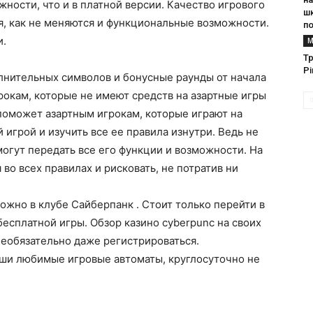
жности, что и в платной версии. Качество игрового
ш
ся, как не меняются и функциональные возможности.
п
и.
М
Тр
Pi
лнительных символов и бонусные раунды от начала
рокам, которые не имеют средств на азартные игры
поможет азартным игрокам, которые играют на
игрой и изучить все ее правила изнутри. Ведь не
могут передать все его функции и возможности. На
во всех правилах и рисковать, не потратив ни
ожно в клубе Сайберпанк . Стоит только перейти в
есплатной игры. Обзор казино cyberpunc на своих
необязательно даже регистрироваться.
ши любимые игровые автоматы, круглосуточно не