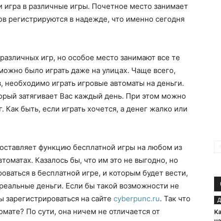
и игра в различные игры. Почетное место занимает
ов регистрируются в надежде, что именно сегодня
различных игр, но особое место занимают все те
можно было играть даже на улицах. Чаще всего,
в, необходимо играть игровые автоматы на деньги.
торый затягивает Вас каждый день. При этом можно
г. Как быть, если играть хочется, а денег жалко или
доставляет функцию бесплатной игры на любом из
оматах. Казалось бы, что им это не выгодно, но
роваться в бесплатной игре, и которым будет вести,
 реальные деньги. Если бы такой возможности не
ы зарегистрироваться на сайте
cyberpunc.ru
. Так что
Д
омате? По сути, она ничем не отличается от
К
н