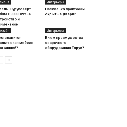
емонт
Интерьеры
рель-шуруповерт
Насколько практичны
kita DF333DWYE4:
скрытые двери?
тройство и
рименение
изайн
Интерьеры
ем славится
В чем преимущества
тальянская мебель
сварочного
я ванной?
оборудования Торус?