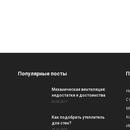
Популярные посты
П
Механическая вентиляция:
Н
недостатки и достоинства
С
03.09.2017
М
К
Как подобрать утеплитель
для стен?
И
19.12.2020