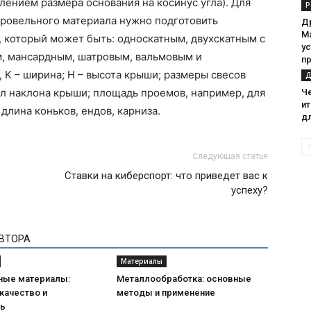
лением размера основания на косинус угла). Для
Р
ровельного материала нужно подготовить
Д
Ma
 который может быть: односкатным, двухскатным с
ус
м, мансардным, шатровым, вальмовым и
п
, K – ширина; H – высота крыши; размеры свесов
Д
угол наклона крыши; площадь проемов, например, для
Ч
и
длина коньков, ендов, карниза.
дл
Следующая статья
Ставки на киберспорт: что приведет вас к
успеху?
АВТОРА
Материалы
ные материалы:
Металлообработка: основные
качество и
методы и применение
ть