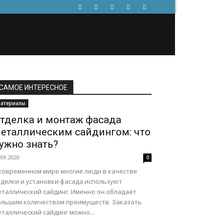
САМОЕ ИНТЕРЕСНОЕ
атериалы
тделка и монтаж фасада
еталлическим сайдингом: что
ужно знать?
.09.2020
0
 современном мире многие люди в качестве
тделки и установки фасада используют
еталлический сайдинг. Именно он обладает
ольшим количеством преимуществ. Заказать
таллический сайдинг можно...