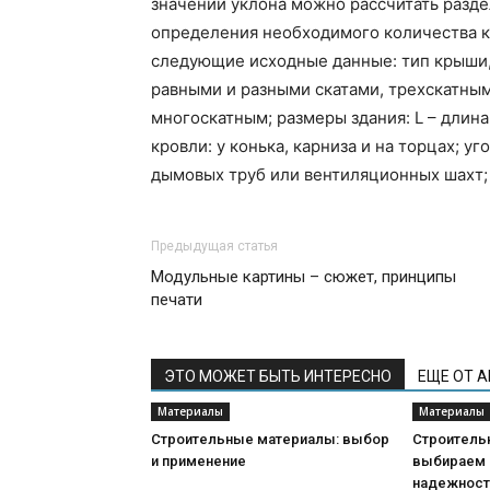
значений уклона можно рассчитать разде
определения необходимого количества к
следующие исходные данные: тип крыши,
равными и разными скатами, трехскатны
многоскатным; размеры здания: L – длина
кровли: у конька, карниза и на торцах; 
дымовых труб или вентиляционных шахт; 
Предыдущая статья
Модульные картины – сюжет, принципы
печати
ЭТО МОЖЕТ БЫТЬ ИНТЕРЕСНО
ЕЩЕ ОТ 
Материалы
Материалы
Строительные материалы: выбор
Строитель
и применение
выбираем 
надежнос