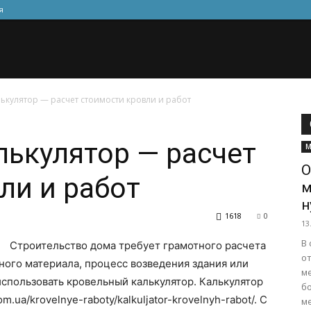
я
ькулятор — расчет стоимости кровли и работ
ькулятор — расчет
М
О
ли и работ
м
н
1618
0
13
В
Строительство дома требует грамотного расчета
о
ьного материала, процесс возведения здания или
м
использовать кровельный калькулятор.
Калькулятор
б
m.ua/krovelnye-raboty/kalkuljator-krovelnyh-rabot/. С
ме