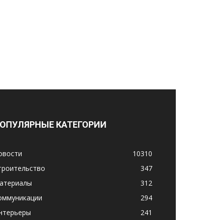
ОПУЛЯРНЫЕ КАТЕГОРИИ
овости
10310
троительство
347
атериалы
312
оммуникации
294
нтерьеры
241