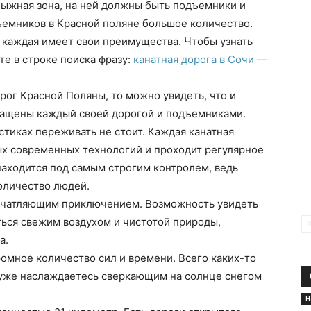
олыжная зона, на ней должны быть подъемники и
емников в Красной поляне большое количество.
а, каждая имеет свои преимущества. Чтобы узнать
те в строке поиска фразу:
канатная дорога в Сочи —
орог Красной Поляны, то можно увидеть, что и
снащены каждый своей дорогой и подъемниками.
стиках переживать не стоит. Каждая канатная
ых современных технологий и проходит регулярное
аходится под самым строгим контролем, ведь
оличество людей.
печатляющим приключением. Возможность увидеть
ться свежим воздухом и чистотой природы,
а.
ромное количество сил и времени. Всего каких-то
ы уже наслаждаетесь сверкающим на солнце снегом
Н