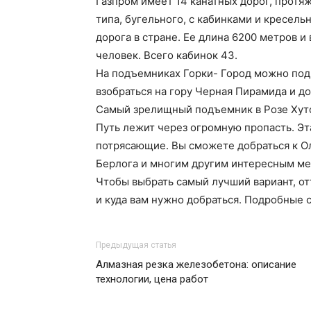
Газпром имеет 14 канатных дорог, протя
типа, бугельного, с кабинками и кресель
дорога в стране. Ее длина 6200 метров 
человек. Всего кабинок 43.
На подъемниках Горки- Город можно под
взобраться на гору Черная Пирамида и д
Самый зрелищный подъемник в Розе Хуто
Путь лежит через огромную пропасть. Эт
потрясающие. Вы сможете добраться к Ол
Берлога и многим другим интересным ме
Чтобы выбрать самый лучший вариант, отт
и куда вам нужно добраться. Подробные с
Предыдущая статья
Алмазная резка железобетона: описание
технологии, цена работ