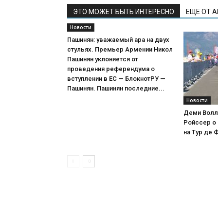
ЭТО МОЖЕТ БЫТЬ ИНТЕРЕСНО
ЕЩЕ ОТ 
Новости
Пашинян: уважаемый ара на двух
стульях. Премьер Армении Никол
Пашинян уклоняется от
проведения референдума о
вступлении в ЕС — БлокнотРУ —
Пашинян. Пашинян последние...
Новости
Деми Волл
Ройссер о 
на Тур де 