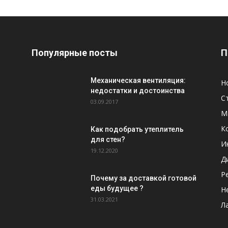
Популярные посты
П
Механическая вентиляция:
Н
недостатки и достоинства
С
03.09.2017
М
К
Как подобрать утеплитель
для стен?
И
19.12.2020
Д
Р
Почему за доставкой готовой
еды будущее ?
Н
31.03.2021
Л