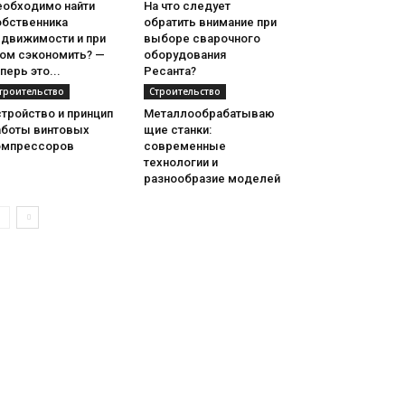
еобходимо найти
На что следует
обственника
обратить внимание при
едвижимости и при
выборе сварочного
том сэкономить? —
оборудования
перь это...
Ресанта?
троительство
Строительство
тройство и принцип
Металлообрабатываю
аботы винтовых
щие станки:
омпрессоров
современные
технологии и
разнообразие моделей