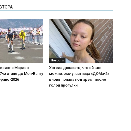
АВТОРА
Новости
еринг и Марлен
Хотела доказать, что ей все
7-м этапе до Мон-Ванту
можно: экс-участница «ДОМа-2»
Франс-2026
вновь попала под арест после
голой прогулки