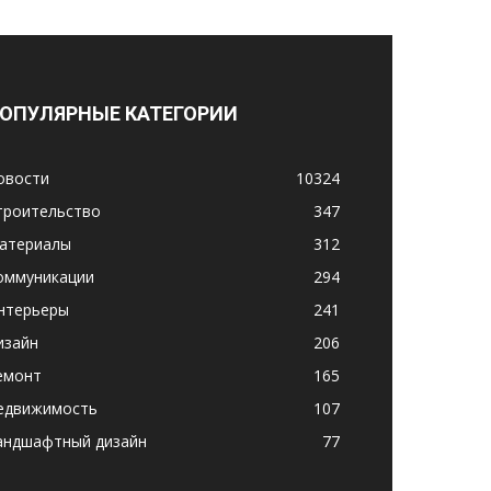
ОПУЛЯРНЫЕ КАТЕГОРИИ
овости
10324
троительство
347
атериалы
312
оммуникации
294
нтерьеры
241
изайн
206
емонт
165
едвижимость
107
андшафтный дизайн
77