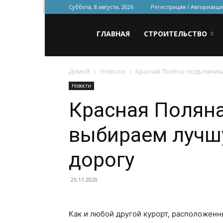
Суббота, 8 августа, 2026
Регистрация / Авторизаци
Всё
ГЛАВНАЯ
СТРОИТЕЛЬСТВО
Домой
Новости
Красная Поляна: подъемник
для
Новости
Красная Поляна
строительства
выбираем лучш
и
дорогу
25.11.2020
ремонта
Как и любой другой курорт, расположенн