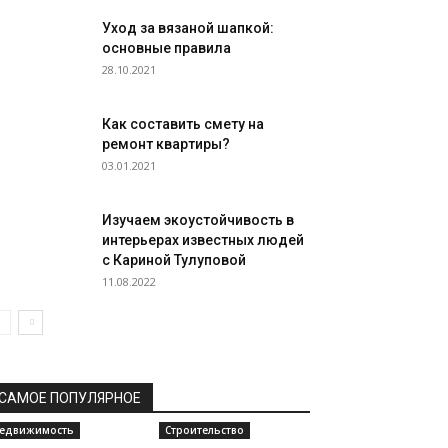
Уход за вязаной шапкой:
основные правила
28.10.2021
Как составить смету на
ремонт квартиры?
03.01.2021
Изучаем экоустойчивость в
интерьерах известных людей
с Кариной Тулуповой
11.08.2022
САМОЕ ПОПУЛЯРНОЕ
едвижимость
Строительство