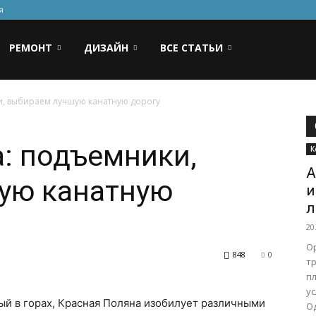
я
РЕМОНТ
ДИЗАЙН
ВСЕ СТАТЬИ
и, выбираем лучшую канатную дорогу
: подъемники,
К
А
ую канатную
и
л
20
О
848
0
т
п
у
ый в горах, Красная Поляна изобилует различными
Од