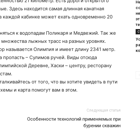
женностью 21 километр. Есть дороги открытого
Н
с
ные. Здесь находится самая длинная канатная
н
и в каждой кабинке может ехать одновременно 20
э
те
С
няться к водопадам Поликаря и Медвежий. Так же
Ус
о множества лыжных трасс на разных уровнях.
р
р называется Олимпия и имеет длину 2341 метр.
к
а пропасть – Сулимов ручей. Виды отсюда
импийской Деревне, Хаски – центру, ресторану
стам.
алкивайтесь от того, что вы хотите увидеть в пути
хемы и карта помогут вам в этом.
Следующая статья
Особенности технологий применяемых при
бурении скважин