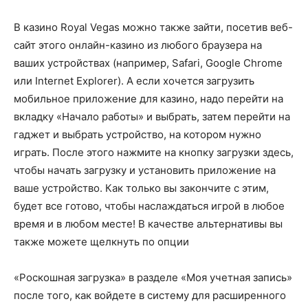
В казино Royal Vegas можно также зайти, посетив веб-
сайт этого онлайн-казино из любого браузера на
ваших устройствах (например, Safari, Google Chrome
или Internet Explorer). А если хочется загрузить
мобильное приложение для казино, надо перейти на
вкладку «Начало работы» и выбрать, затем перейти на
гаджет и выбрать устройство, на котором нужно
играть. После этого нажмите на кнопку загрузки здесь,
чтобы начать загрузку и установить приложение на
ваше устройство. Как только вы закончите с этим,
будет все готово, чтобы наслаждаться игрой в любое
время и в любом месте! В качестве альтернативы вы
также можете щелкнуть по опции
«Роскошная загрузка» в разделе «Моя учетная запись»
после того, как войдете в систему для расширенного