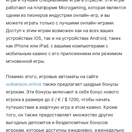
работают на платформе Microgaming, которая является
одним из пионеров индустрии онлайн-игр, и вы
можете играть только с лучшими онлайн-играми.
Доступ к этим играм возможен как на всех ваших
устройствах iOS, так и на устройствах Android, таких
как iPhone или iPad. с вашими компьютерами с
мобильным казино с его приложением или режимом
мгновенной игры.
Помимо этого, игровые автоматы на сайте
vulkaneon.online
также предлагает щедрые бонусы
игрокам. Эти бонусы включают в себя бонус нового
игрока в размере до £ / € / $ 1200, чтобы начать
путешествие в азартную игру в этом казино. Кроме
того, он также предоставляет множество других
выгодных депозитов и бездепозитных бонусов
игрокам, которые доступны ежедневно, еженедельно