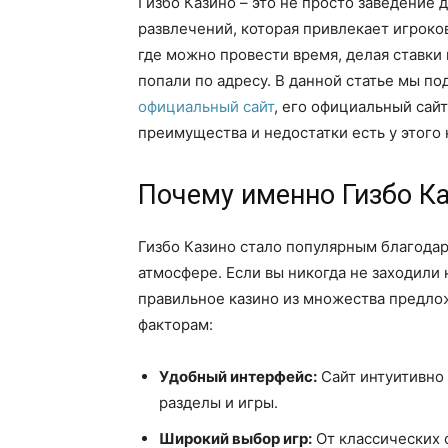
Гизбо Казино – это не просто заведение 
развлечений, которая привлекает игроков
где можно провести время, делая ставки
попали по адресу. В данной статье мы п
официальный сайт
, его официальный сай
преимущества и недостатки есть у этого 
Почему именно Гизбо К
Гизбо Казино стало популярным благода
атмосфере. Если вы никогда не заходили н
правильное казино из множества предло
факторам:
Удобный интерфейс:
Сайт интуитивно
разделы и игры.
Широкий выбор игр:
От классических с