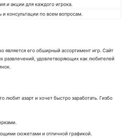
я и акции для каждого игрока.
 и консультации по всем вопросам.
но является его обширный ассортимент игр. Сайт
х развлечений, удовлетворяющих как любителей
инок.
то любит азарт и хочет быстро заработать. Гизбо
ерками.
ющими сюжетами и отличной графикой.