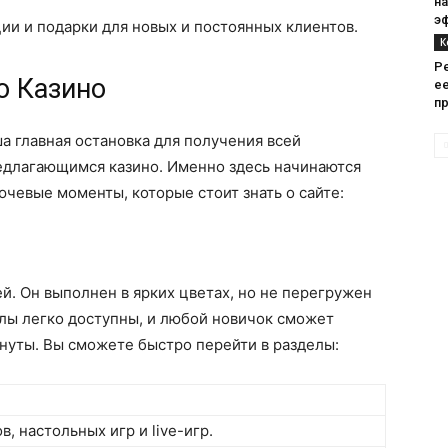
н
э
ии и подарки для новых и постоянных клиентов.
К
Ре
о Казино
ее
п
а главная остановка для получения всей
редлагающимся казино. Именно здесь начинаются
чевые моменты, которые стоит знать о сайте:
й. Он выполнен в ярких цветах, но не перегружен
ы легко доступны, и любой новичок сможет
инуты. Вы сможете быстро перейти в разделы:
, настольных игр и live-игр.