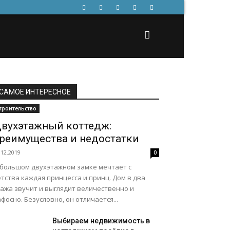
САМОЕ ИНТЕРЕСНОЕ
троительство
вухэтажный коттедж:
реимущества и недостатки
.12.2019
0
 большом двухэтажном замке мечтает с
тства каждая принцесса и принц. Дом в два
тажа звучит и выглядит величественно и
фосно. Безусловно, он отличается...
Выбираем недвижимость в