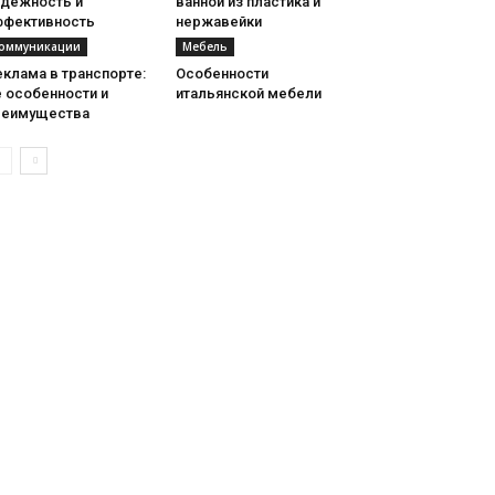
адежность и
ванной из пластика и
ффективность
нержавейки
оммуникации
Мебель
клама в транспорте:
Особенности
 особенности и
итальянской мебели
реимущества