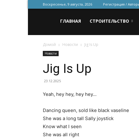
Воскресенье, 9 августа, 2026
Регистрация / Автор
Всё
ГЛАВНАЯ
СТРОИТЕЛЬСТВО
Домой
Новости
Jig Is Up
для
Новости
Jig Is Up
строительства
23.12.2025
Yeah, hey hey, hey hey…
и
Dancing queen, sold like black vaseline
She was a long tall Sally joystick
ремонта
Know what I seen
She was all right