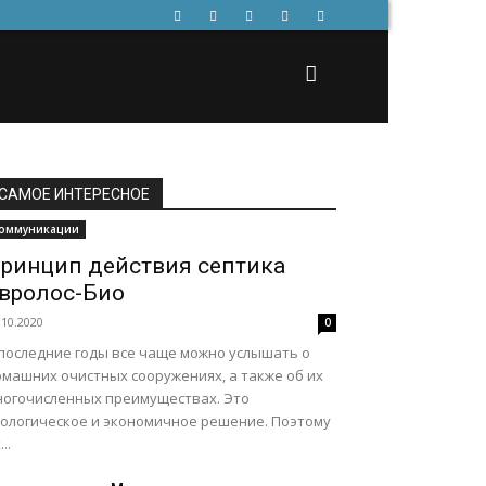
САМОЕ ИНТЕРЕСНОЕ
оммуникации
ринцип действия септика
вролос-Био
.10.2020
0
 последние годы все чаще можно услышать о
омашних очистных сооружениях, а также об их
ногочисленных преимуществах. Это
кологическое и экономичное решение. Поэтому
...