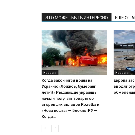
ЭТО МОЖЕТ БЫТЬ ИНТЕРЕСНО
ЕЩЕ ОТ 
Новости
Новости
Когда закончится война на
Европа зас
Украине: «Ложись, бумеранг
вводят огр
летит!» Рыдающие украинцы
обмеления
начали получать товары со
сгоревших складов Rozetka и
«Нова пошта» — БлокнотРУ —
Когда...