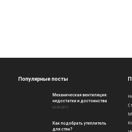
Популярные посты
П
Механическая вентиляция:
Н
недостатки и достоинства
С
03.09.2017
М
К
Как подобрать утеплитель
для стен?
И