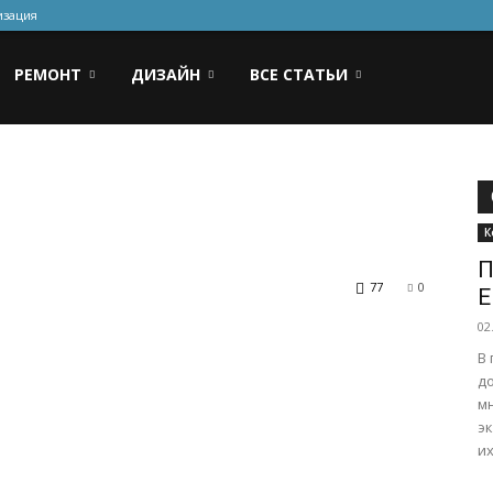
изация
РЕМОНТ
ДИЗАЙН
ВСЕ СТАТЬИ
К
П
77
0
Е
02
В
д
м
э
их