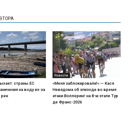
АВТОРА
Новости
ыхает: страны ЕС
«Меня заблокировали!» — Кася
аничения на воду из-за
Невядома об эпизоде во время
 рек
атаки Воллеринг на 8-м этапе Тур
де Франс-2026