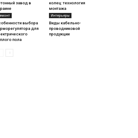
етонный завод в
колец: технология
краине
монтажа
емонт
Интерьеры
собенности выбора
Виды кабельно-
ерморегулятора для
проводниковой
лектрического
продукции
плого пола