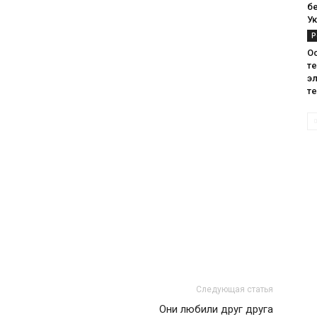
б
У
Р
О
т
э
те
Следующая статья
Они любили друг друга