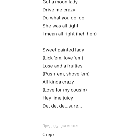
Got a moon lady
Drive me crazy
Do what you do, do
She was all tight
I mean all right (heh heh)
Sweet painted lady
(Lick ’em, love ’em)
Lose and a fruities
(Push ’em, shove ’em)
All kinda crazy
(Love for my cousin)
Hey lime juicy
De, de, de…sure…
Предыдущая статья
Стерх