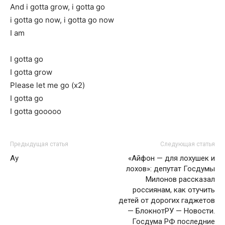
And i gotta grow, i gotta go
i gotta go now, i gotta go now
I am
I gotta go
I gotta grow
Please let me go (x2)
I gotta go
I gotta gooooo
Предыдущая статья
Следующая статья
Ау
«Айфон — для лохушек и
лохов»: депутат Госдумы
Милонов рассказал
россиянам, как отучить
детей от дорогих гаджетов
— БлокнотРУ — Новости.
Госдума РФ последние