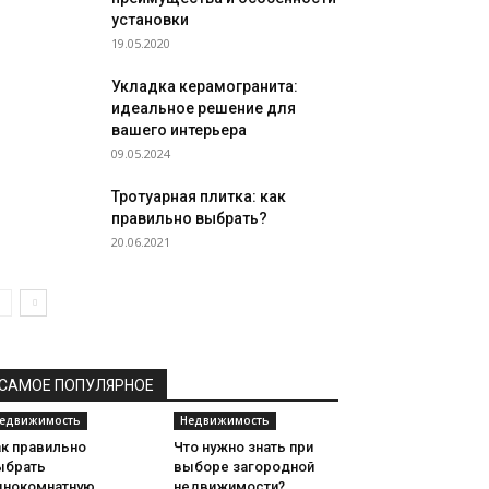
установки
19.05.2020
Укладка керамогранита:
идеальное решение для
вашего интерьера
09.05.2024
Тротуарная плитка: как
правильно выбрать?
20.06.2021
САМОЕ ПОПУЛЯРНОЕ
едвижимость
Недвижимость
ак правильно
Что нужно знать при
ыбрать
выборе загородной
днокомнатную
недвижимости?