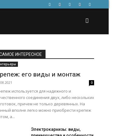
САМОЕ ИНТЕРЕСНОЕ
нтерьеры
репеж: его виды и монтаж
.08.2021
0
репеж используется для надежного и
ачественного соединения двух, либо нескольких
готовок, причем не только деревянных. На
анный вполне легко можно приобрести крепеж
том, а...
Электрокарнизы: виды,
преимущества и особенности