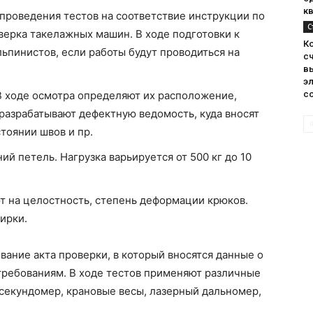
кв
проведения тестов на соответствие инструкции по
С
верка такелажных машин. В ходе подготовки к
К
ьпинистов, если работы будут проводиться на
с
в
э
В ходе осмотра определяют их расположение,
с
разрабатывают дефектную ведомость, куда вносят
тоянии швов и пр.
ий петель. Нагрузка варьируется от 500 кг до 10
 на целостность, степень деформации крюков.
ирки.
вание акта проверки, в который вносятся данные о
требованиям. В ходе тестов применяют различные
секундомер, крановые весы, лазерный дальномер,