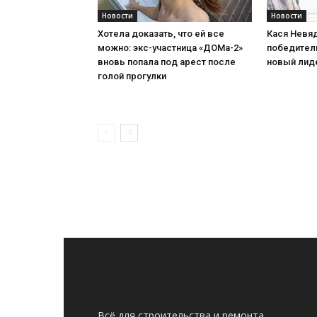
Новости
Новости
Хотела доказать, что ей все
Кася Невя
можно: экс-участница «ДОМа-2»
победитель
вновь попала под арест после
новый лид
голой прогулки
Всё для строительства и ремонта