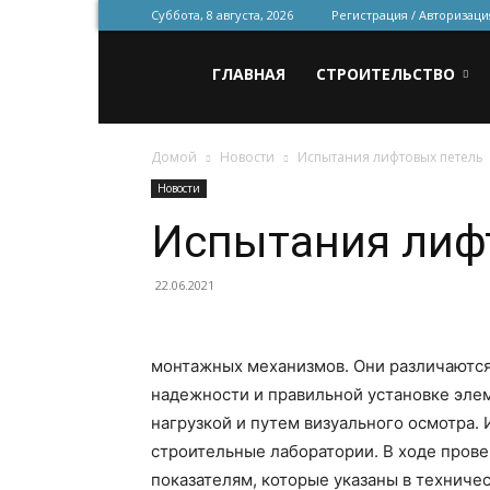
Суббота, 8 августа, 2026
Регистрация / Авторизаци
Всё
ГЛАВНАЯ
СТРОИТЕЛЬСТВО
Домой
Новости
Испытания лифтовых петель
для
Новости
Испытания лиф
строительства
22.06.2021
и
монтажных механизмов. Они различаются
надежности и правильной установке эле
ремонта
нагрузкой и путем визуального осмотра
строительные лаборатории. В ходе пров
показателям, которые указаны в техниче