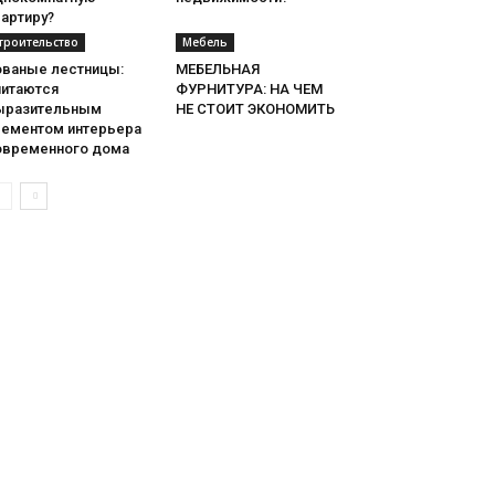
артиру?
троительство
Мебель
ованые лестницы:
МЕБЕЛЬНАЯ
читаются
ФУРНИТУРА: НА ЧЕМ
ыразительным
НЕ СТОИТ ЭКОНОМИТЬ
лементом интерьера
овременного дома