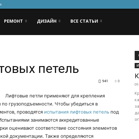
я
РЕМОНТ
ДИЗАЙН
ВСЕ СТАТЬИ
товых петель
И
К
941
0
09
К
Лифтовые петли применяют для крепления
к
 по грузоподъемности. Чтобы убедиться в
за
ментов, проводятся
испытания лифтовых петель
под
д
оп
. Испытаниями занимаются аккредитованные
ерки оценивают соответствие состояния элементов
ской документации. Также определяются