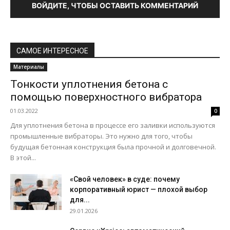
ВОЙДИТЕ, ЧТОБЫ ОСТАВИТЬ КОММЕНТАРИЙ
САМОЕ ИНТЕРЕСНОЕ
Материалы
Тонкости уплотнения бетона с
помощью поверхностного вибратора
01.03.2022
0
Для уплотнения бетона в процессе его заливки используются
промышленные вибраторы. Это нужно для того, чтобы
будущая бетонная конструкция была прочной и долговечной.
В этой...
«Свой человек» в суде: почему
корпоративный юрист — плохой выбор
для...
29.01.2026