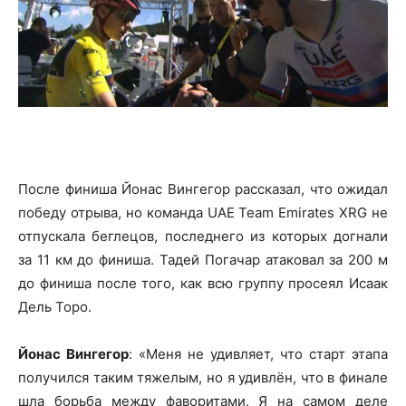
После финиша Йонас Вингегор рассказал, что ожидал
победу отрыва, но команда UAE Team Emirates XRG не
отпускала беглецов, последнего из которых догнали
за 11 км до финиша. Тадей Погачар атаковал за 200 м
до финиша после того, как всю группу просеял Исаак
Дель Торо.
Йонас Вингегор
: «Меня не удивляет, что старт этапа
получился таким тяжелым, но я удивлён, что в финале
шла борьба между фаворитами. Я на самом деле