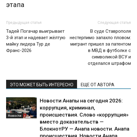
этапа
Предыдущая статья
Следующая статья
Тадей Погачар выигрывает
В суде Ставрополя
3-й этап и надевает жёлтую
нестерпимо запахло пловом:
майку лидера Тур де
мигрант пришел за патентом
Франс-2026
в МВД в футболке с
символикой ВСУ и
отделался штрафом
ЭТО МОЖЕТ БЫТЬ ИНТЕРЕСНО
ЕЩЕ ОТ АВТОРА
Новости Анапы на сегодня 2026:
коррупция, криминал,
происшествия. Слово «коррупция»
Новости
вместо доказательств —
БлокнотРУ — Анапа новости. Анапа
происшествия. Новости Анапа.