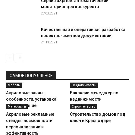
Сервис uXprice: автоматический
мониторинг цен конкуренто
27.03.2021
Качественная и оперативная разработка
проектно-сметной документации
21.11.2021
САМОЕ ПОПУЛЯРНОЕ
Мебель
Недвижимость
Акриловые ванны:
Вакансии менеджер по
особенности, установка,
недвижимости
обслуживание
Материалы
Строительство
Акриловые рекламные
Строительство домов под
стенды: возможности
ключ в Краснодаре
персонализации и
эффективность