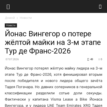
Домой
Новости
Новости
Йонас Вингегор о потере
жёлтой майки на 3-м этапе
Тур де Франс-2026
07.07.2026
49
0
Йонас Вингегор потерял жёлтую майку лидера на 3-м
этапе Тур де Франс-2026, хотя финишировал вторым
после победителя и нового лидера общего зачёта
Тадея Погачара. Но давних соперников в генеральной
классификации разделили сотые доли секунды.
Фактически у капитана Visma Lease a Bike Йонаса
Вингегора, и у лидера UAE Team Emirates XRG Тадея