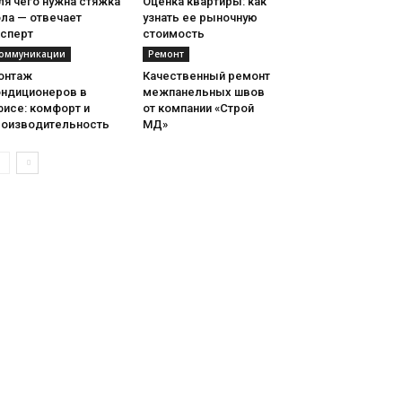
ля чего нужна стяжка
Оценка квартиры: как
ла — отвечает
узнать ее рыночную
ксперт
стоимость
оммуникации
Ремонт
онтаж
Качественный ремонт
ондиционеров в
межпанельных швов
фисе: комфорт и
от компании «Строй
роизводительность
МД»