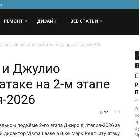
я
РЕМОНТ
ДИЗАЙН
ВСЕ СТАТЬИ
ллиццари об атаке на 2-м этапе Джиро д’Италия-2026
 и Джулио
С
С
атаке на 2-м этапе
р
п
я-2026
29
С
92
0
о
п
альном подъёме 2-го этапа Джиро д’Италия-2026 за
и
 директор Visma Lease a Bike Марк Рееф, эту атаку
Мр