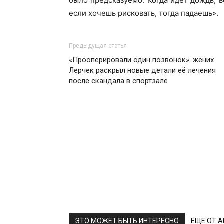
было предсказуемо. Когда идёт дождь, в
если хочешь рисковать, тогда падаешь».
Предыдущая статья
«Прооперировали один позвонок»: жених
Лерчек раскрыл новые детали её лечения
после скандала в спортзале
ЭТО МОЖЕТ БЫТЬ ИНТЕРЕСНО
ЕЩЕ ОТ 