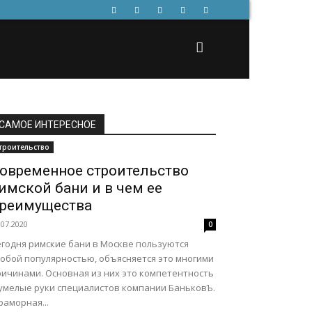
САМОЕ ИНТЕРЕСНОЕ
троительство
овременное строительство
имской бани и в чем ее
реимущества
.07.2020
0
егодня римские бани в Москве пользуются
собой популярностью, объясняется это многими
ричинами. Основная из них это компетентность
 умелые руки специалистов компании БаньковЪ.
аморная...