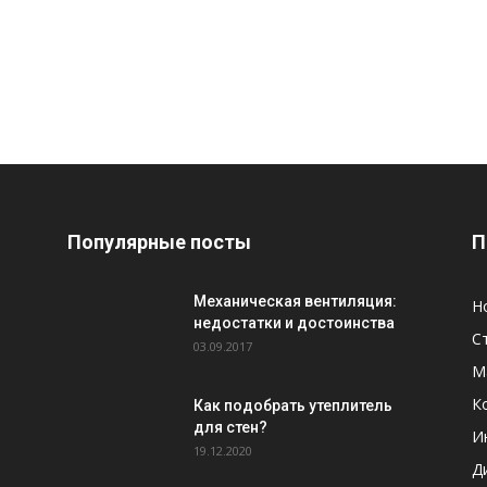
Популярные посты
П
Механическая вентиляция:
Н
недостатки и достоинства
С
03.09.2017
М
К
Как подобрать утеплитель
для стен?
И
19.12.2020
Д