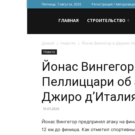
Пятница, 7 августа, 2026
Регистрация / Авторизаци
Всё
ГЛАВНАЯ
СТРОИТЕЛЬСТВО
Домой
Новости
Йонас Вингегор и Джулио Пе
для
Новости
Йонас Вингегор
строительства
Пеллиццари об 
и
Джиро д’Итали
10.05.2026
ремонта
Йонас Вингегор предпринял атаку на фин
12 км до финиша. Как отметил спортивный