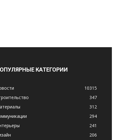
ОПУЛЯРНЫЕ КАТЕГОРИИ
овости
10315
троительство
347
атериалы
312
оммуникации
294
нтерьеры
241
изайн
206