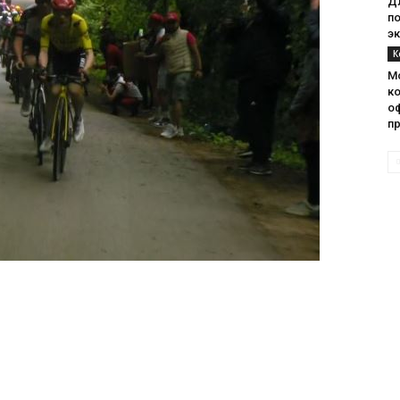
Д
по
э
К
М
к
о
п