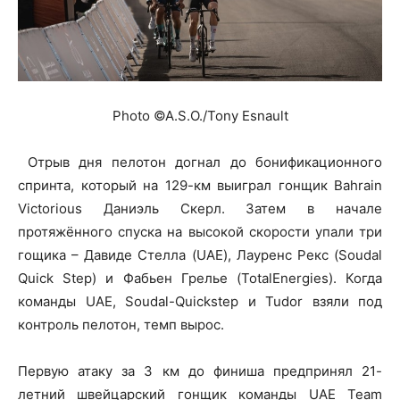
Photo ©A.S.O./Tony Esnault
Отрыв дня пелотон догнал до бонификационного
спринта, который на 129-км выиграл гонщик Bahrain
Victorious Даниэль Скерл. Затем в начале
протяжённого спуска на высокой скорости упали три
гощика – Давиде Стелла (UAE), Лауренс Рекс (Soudal
Quick Step) и Фабьен Грелье (TotalEnergies). Когда
команды UAE, Soudal-Quickstep и Tudor взяли под
контроль пелотон, темп вырос.
Первую атаку за 3 км до финиша предпринял 21-
летний швейцарский гонщик команды UAE Team