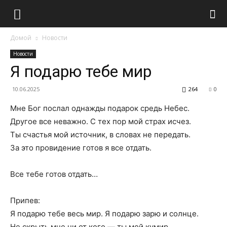
Домой
Новости
Новости
Я подарю тебе мир
10.06.2025
264
0
Мне Бог послал однажды подарок средь Небес.
Другое все неважно. С тех пор мой страх исчез.
Ты счастья мой источник, в словах не передать.
За это провидение готов я все отдать.
Все тебе готов отдать…
Припев:
Я подарю тебе весь мир. Я подарю зарю и солнце.
Не скрыть мне ни от кого — ты мой кумир,