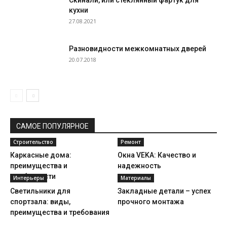
Скинали, или стеклянный фартук для
кухни
27.08.2021
Разновидности межкомнатных дверей
20.07.2018
САМОЕ ПОПУЛЯРНОЕ
Строительство
Ремонт
Каркасные дома:
Окна VEKA: Качество и
преимущества и
надежность
особенности
Интерьеры
Материалы
Светильники для
Закладные детали – успех
спортзала: виды,
прочного монтажа
преимущества и требования