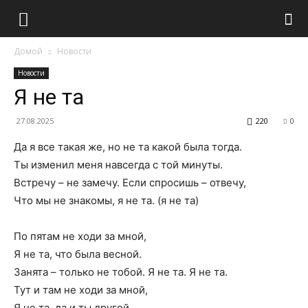
Домой
Новости
Новости
Я не та
27.08.2025
220
0
Да я все такая же, но не та какой была тогда.
Ты изменил меня навсегда с той минуты.
Встречу – не замечу. Если спросишь – отвечу,
Что мы не знакомы, я не та. (я не та)
По пятам не ходи за мной,
Я не та, что была весной.
Занята – только не тобой. Я не та. Я не та.
Тут и там не ходи за мной,
Я не та, да и ты другой.