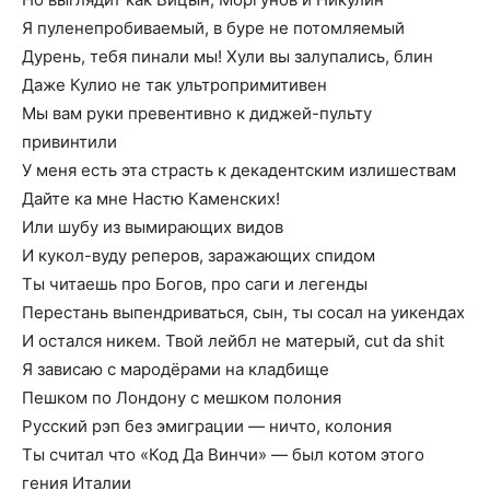
Я пуленепробиваемый, в буре не потомляемый
Дурень, тебя пинали мы! Хули вы залупались, блин
Даже Кулио не так ультропримитивен
Мы вам руки превентивно к диджей-пульту
привинтили
У меня есть эта страсть к декадентским излишествам
Дайте ка мне Настю Каменских!
Или шубу из вымирающих видов
И кукол-вуду реперов, заражающих спидом
Ты читаешь про Богов, про саги и легенды
Перестань выпендриваться, сын, ты сосал на уикендах
И остался никем. Твой лейбл не матерый, cut da shit
Я зависаю с мародёрами на кладбище
Пешком по Лондону с мешком полония
Русский рэп без эмиграции — ничто, колония
Ты считал что «Код Да Винчи» — был котом этого
гения Италии