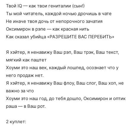
Твой IQ — как твои гениталии (сын!)
Ты мой читатель, каждой ночью дрочишь в чате
Не иначе твоя дочь от непорочного зачатия
Оксимирон в рэпе — как красная нить
Как сказал убийца «РАЗРЕШИТЕ ВАС ПЕРЕБИТЬ»
Я хэйтер, я ненавижу Ваш рэп, Ваш трэк, Ваш текст,
мягкий как паштет
Хоуми это наш век, каждый лошпед, осознает что у
него продаж нет.
Я хэйтер, я ненавижу Ваш флоу, Ваш слог, Ваш хоп, не
важно за что
Хоуми это наш год, до тебя дошло, Оксимирон и оптик
раша — в Ваш рот.
2 куплет: