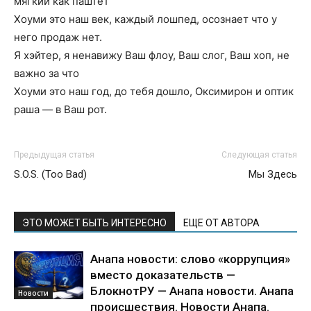
мягкий как паштет
Хоуми это наш век, каждый лошпед, осознает что у
него продаж нет.
Я хэйтер, я ненавижу Ваш флоу, Ваш слог, Ваш хоп, не
важно за что
Хоуми это наш год, до тебя дошло, Оксимирон и оптик
раша — в Ваш рот.
Предыдущая статья
Следующая статья
S.O.S. (Too Bad)
Мы Здесь
ЭТО МОЖЕТ БЫТЬ ИНТЕРЕСНО
ЕЩЕ ОТ АВТОРА
Анапа новости: слово «коррупция»
вместо доказательств —
БлокнотРУ — Анапа новости. Анапа
Новости
происшествия. Новости Анапа.