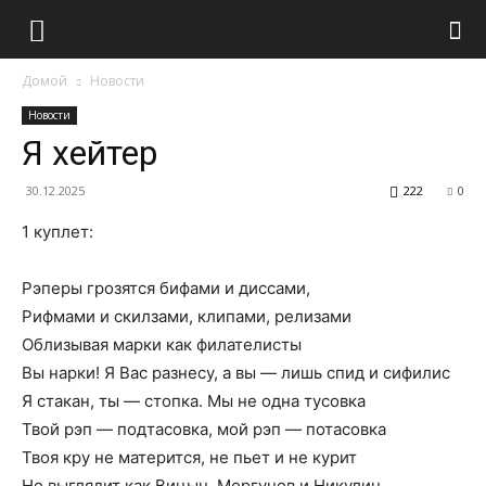
Домой
Новости
Новости
Я хейтер
30.12.2025
222
0
1 куплет:
Рэперы грозятся бифами и диссами,
Рифмами и скилзами, клипами, релизами
Облизывая марки как филателисты
Вы нарки! Я Вас разнесу, а вы — лишь спид и сифилис
Я стакан, ты — стопка. Мы не одна тусовка
Твой рэп — подтасовка, мой рэп — потасовка
Твоя кру не матерится, не пьет и не курит
Но выглядит как Вицын, Моргунов и Никулин