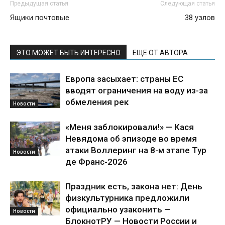
Предыдущая статья
Следующая статья
Ящики почтовые
38 узлов
ЭТО МОЖЕТ БЫТЬ ИНТЕРЕСНО
ЕЩЕ ОТ АВТОРА
Европа засыхает: страны ЕС
вводят ограничения на воду из-за
обмеления рек
Новости
«Меня заблокировали!» — Кася
Невядома об эпизоде во время
атаки Воллеринг на 8-м этапе Тур
Новости
де Франс-2026
Праздник есть, закона нет: День
физкультурника предложили
официально узаконить —
Новости
БлокнотРУ — Новости России и