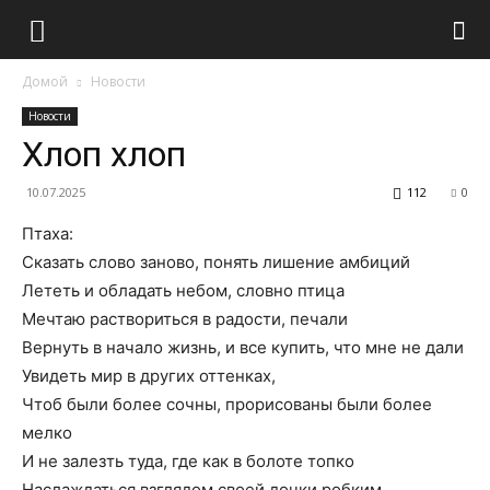
Домой
Новости
Новости
Хлоп хлоп
10.07.2025
112
0
Птаха:
Сказать слово заново, понять лишение амбиций
Лететь и обладать небом, словно птица
Мечтаю раствориться в радости, печали
Вернуть в начало жизнь, и все купить, что мне не дали
Увидеть мир в других оттенках,
Чтоб были более сочны, прорисованы были более
мелко
И не залезть туда, где как в болоте топко
Наслаждаться взглядом своей дочки робким