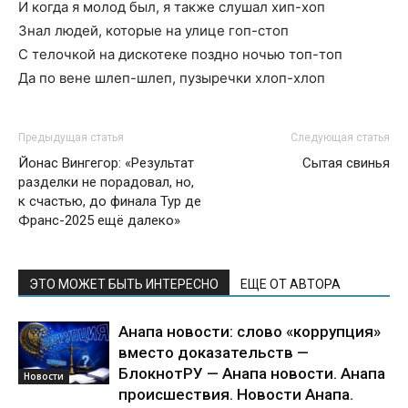
И когда я молод был, я также слушал хип-хоп
Знал людей, которые на улице гоп-стоп
С телочкой на дискотеке поздно ночью топ-топ
Да по вене шлеп-шлеп, пузыречки хлоп-хлоп
Предыдущая статья
Следующая статья
Йонас Вингегор: «Результат
Сытая свинья
разделки не порадовал, но,
к счастью, до финала Тур де
Франс-2025 ещё далеко»
ЭТО МОЖЕТ БЫТЬ ИНТЕРЕСНО
ЕЩЕ ОТ АВТОРА
Анапа новости: слово «коррупция»
вместо доказательств —
БлокнотРУ — Анапа новости. Анапа
Новости
происшествия. Новости Анапа.