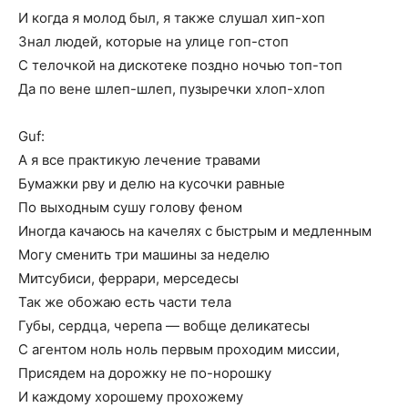
И когда я молод был, я также слушал хип-хоп
Знал людей, которые на улице гоп-стоп
С телочкой на дискотеке поздно ночью топ-топ
Да по вене шлеп-шлеп, пузыречки хлоп-хлоп
Guf:
А я все практикую лечение травами
Бумажки рву и делю на кусочки равные
По выходным сушу голову феном
Иногда качаюсь на качелях с быстрым и медленным
Могу сменить три машины за неделю
Митсубиси, феррари, мерседесы
Так же обожаю есть части тела
Губы, сердца, черепа — вобще деликатесы
С агентом ноль ноль первым проходим миссии,
Присядем на дорожку не по-норошку
И каждому хорошему прохожему