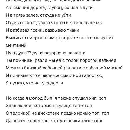
А я сменил дорогу, глупец, сошел с пути,
И в грязь залез, откуда не уйти
Охуеваю, брат, узнав что ты и я теперь не мы
И разбивая грани, разрываю ткани
Выжигаю смерти пламя, прорываясь сквозь чужих
мечтаний
Ну а душа?? душа разорвана на части
Ты помнишь, рвали мы её с тобой дорогой дальней
Мечтою близкой собачьей радости с собачьей миской
И понимая кто я, являясь смертной гадостью,
Я думаю, что нету радости
Но когда я молод был, я также слушал хип-хоп
Знал людей, которые на улице гоп-стоп
С телочкой на дискотеке поздно ночью топ-топ
Да по вене шлеп-шлеп, пузыречки хлоп-хлоп