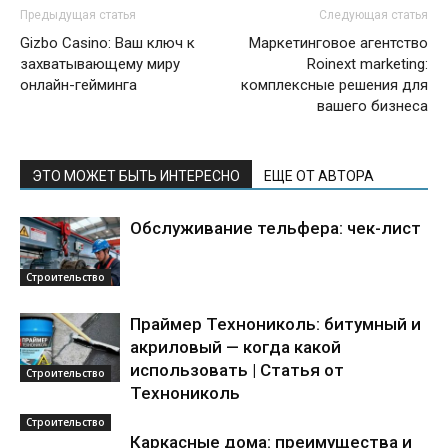
Предыдущая статья
Следующая статья
Gizbo Casino: Ваш ключ к
Маркетинговое агентство
захватывающему миру
Roinext marketing:
онлайн-гейминга
комплексные решения для
вашего бизнеса
ЭТО МОЖЕТ БЫТЬ ИНТЕРЕСНО
ЕЩЕ ОТ АВТОРА
Обслуживание тельфера: чек-лист
Строительство
Праймер Технониколь: битумный и
акриловый — когда какой
использовать | Статья от
Строительство
Технониколь
Строительство
Каркасные дома: преимущества и