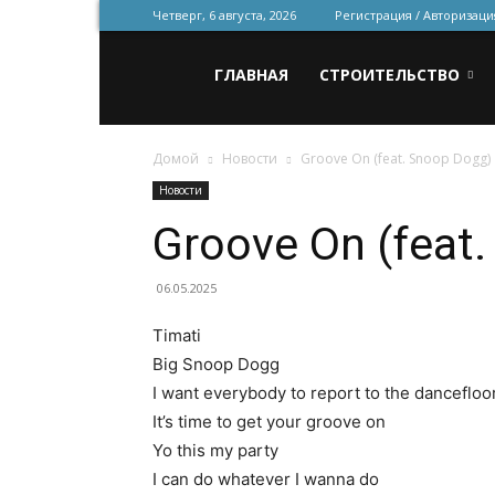
Четверг, 6 августа, 2026
Регистрация / Авторизаци
Всё
ГЛАВНАЯ
СТРОИТЕЛЬСТВО
Домой
Новости
Groove On (feat. Snoop Dogg)
для
Новости
Groove On (feat
строительства
06.05.2025
Timati
и
Big Snoop Dogg
I want everybody to report to the dancefloo
It’s time to get your groove on
ремонта
Yo this my party
I can do whatever I wanna do