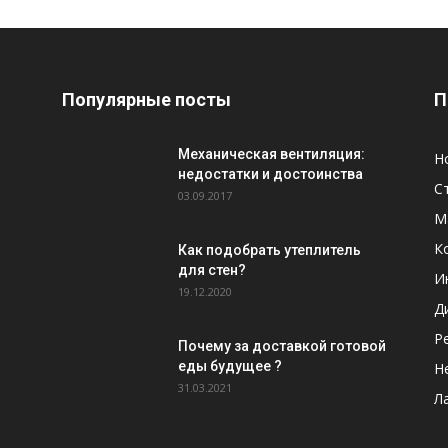
Популярные посты
П
Механическая вентиляция:
Н
недостатки и достоинства
С
03.09.2017
М
К
Как подобрать утеплитель
для стен?
И
19.12.2020
Д
Р
Почему за доставкой готовой
еды будущее ?
Н
31.03.2021
Л