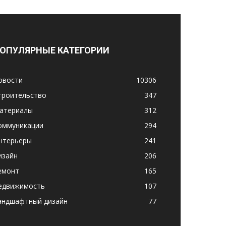
ОПУЛЯРНЫЕ КАТЕГОРИИ
овости
10306
троительство
347
атериалы
312
оммуникации
294
нтерьеры
241
изайн
206
емонт
165
едвижимость
107
андшафтный дизайн
77