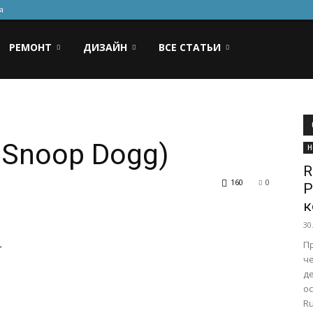
я
РЕМОНТ
ДИЗАЙН
ВСЕ СТАТЬИ
. Snoop Dogg)
Н
R
160
0
Р
к
30
П
r
ч
де
о
Ru