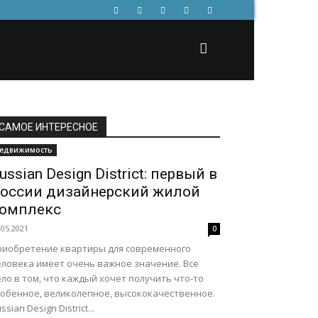
САМОЕ ИНТЕРЕСНОЕ
едвижимость
ussian Design District: первый в
оссии дизайнерский жилой
омплекс
.05.2021
0
риобретение квартиры для современного
еловека имеет очень важное значение. Все
ло в том, что каждый хочет получить что-то
собенное, великолепное, высококачественное.
ssian Design District...