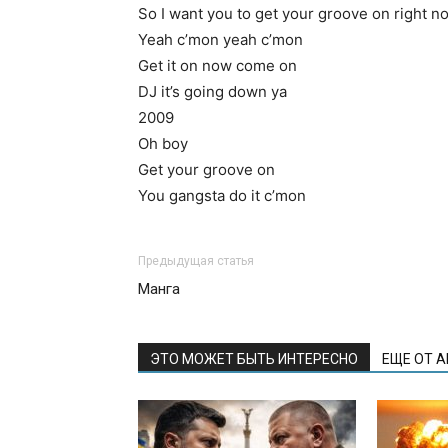
So I want you to get your groove on right n
Yeah c’mon yeah c’mon
Get it on now come on
DJ it’s going down ya
2009
Oh boy
Get your groove on
You gangsta do it c’mon
Предыдущая статья
Манга
ЭТО МОЖЕТ БЫТЬ ИНТЕРЕСНО
ЕЩЕ ОТ 