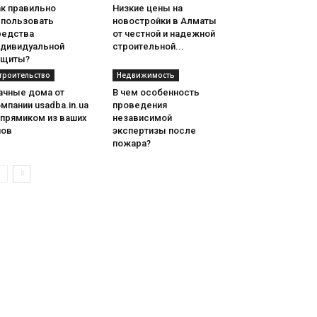
ак правильно
Низкие цены на
спользовать
новостройки в Алматы
редства
от честной и надежной
ндивидуальной
строительной...
ащиты?
троительство
Недвижимость
ачные дома от
В чем особенность
мпании usadba.in.ua
проведения
 прямиком из ваших
независимой
нов
экспертизы после
пожара?