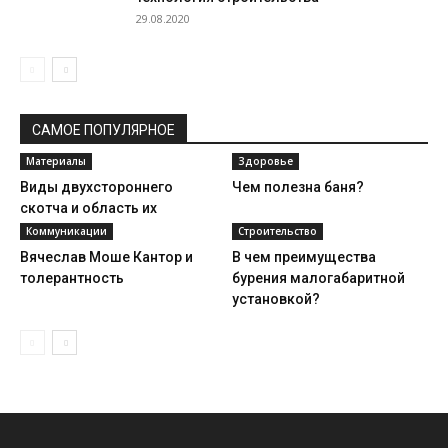
29.08.2020
САМОЕ ПОПУЛЯРНОЕ
Материалы
Здоровье
Виды двухстороннего
Чем полезна баня?
скотча и область их
применения
Коммуникации
Строительство
Вячеслав Моше Кантор и
В чем преимущества
толерантность
бурения малогабаритной
установкой?