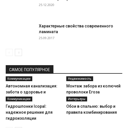
25.12.2020
Характерные свойства современного
ламината
25.09.2017
САМОЕ ПОПУЛЯРНОЕ
Коммуникации
Недвижимость
Автономная канализация:
Монтаж забора из колючей
забота о здоровье и
проволоки Егоза
комфорте
Коммуникации
Интерьеры
Гидрошпонки Icopal:
Обои в спальню: выбор и
надежное решение для
правила комбинирования
гидроизоляции