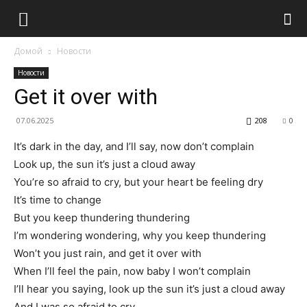
Домой
Новости
Новости
Get it over with
07.06.2025
208
0
It’s dark in the day, and I’ll say, now don’t complain
Look up, the sun it’s just a cloud away
You’re so afraid to cry, but your heart be feeling dry
It’s time to change
But you keep thundering thundering
I’m wondering wondering, why you keep thundering
Won’t you just rain, and get it over with
When I’ll feel the pain, now baby I won’t complain
I’ll hear you saying, look up the sun it’s just a cloud away
And I was so afraid to cry