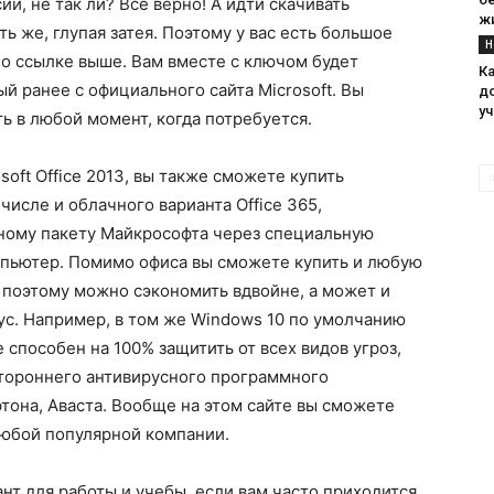
и, не так ли? Все верно! А идти скачивать
ж
ь же, глупая затея. Поэтому у вас есть большое
Н
о ссылке выше. Вам вместе с ключом будет
К
й ранее с официального сайта Microsoft. Вы
д
у
ь в любой момент, когда потребуется.
oft Office 2013, вы также сможете купить
числе и облачного варианта Office 365,
ному пакету Майкрософта через специальную
мпьютер. Помимо офиса вы сможете купить и любую
поэтому можно сэкономить вдвойне, а может и
ус. Например, в том же Windows 10 по умолчанию
 способен на 100% защитить от всех видов угроз,
тороннего антивирусного программного
тона, Аваста. Вообще на этом сайте вы сможете
любой популярной компании.
иант для работы и учебы, если вам часто приходится