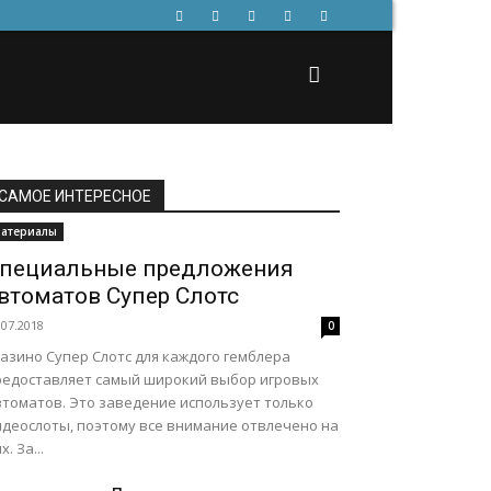
САМОЕ ИНТЕРЕСНОЕ
атериалы
пециальные предложения
втоматов Супер Слотс
.07.2018
0
азино Супер Слотс для каждого гемблера
редоставляет самый широкий выбор игровых
втоматов. Это заведение использует только
идеослоты, поэтому все внимание отвлечено на
х. За...