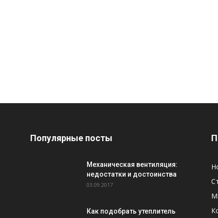
Популярные посты
П
Механическая вентиляция:
Н
недостатки и достоинства
С
03.09.2017
М
К
Как подобрать утеплитель