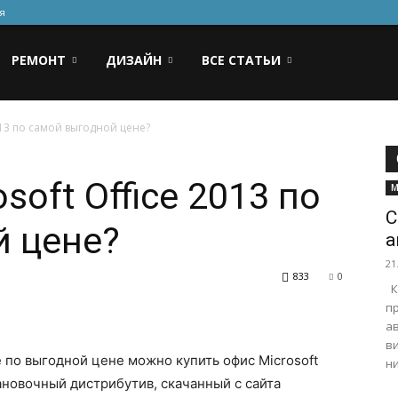
я
РЕМОНТ
ДИЗАЙН
ВСЕ СТАТЬИ
2013 по самой выгодной цене?
soft Office 2013 по
М
С
й цене?
а
21
833
0
К
п
а
в
е по выгодной цене можно купить офис Microsoft
ни
ановочный дистрибутив, скачанный с сайта