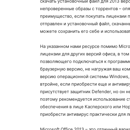
скачать установочный файл для 2013 верси
непроверенные образы с торрентов – опят
преимущество, если покупать лицензии п
отправлен и установочный файл, скачанны
можете сохранить его себе и использоват
На указанном нами ресурсе помимо Micros
лицензии для других версий офиса, в том 
позволяющего подключаться к программ
браузерную версию, не нагружая ваш ко
версию операционной системы Windows, 
втройне, если приобрести еще и антивир
присутствует защитник Defender, но он не
поэтому рекомендуется использование с
обеспечения в лице Касперского или Нор
приобрести антивирус практически для 
Microsoft Office 2013 – это отличный вар