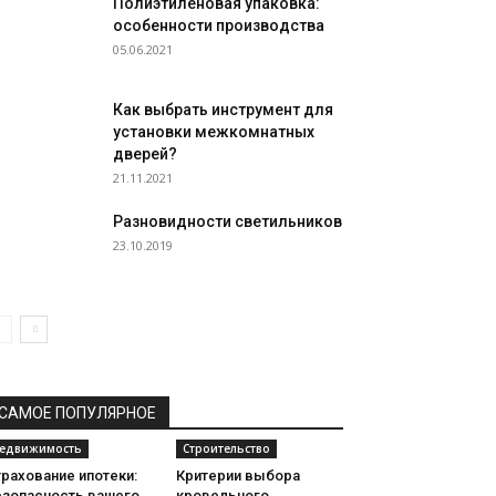
Полиэтиленовая упаковка:
особенности производства
05.06.2021
Как выбрать инструмент для
установки межкомнатных
дверей?
21.11.2021
Разновидности светильников
23.10.2019
САМОЕ ПОПУЛЯРНОЕ
едвижимость
Строительство
рахование ипотеки:
Критерии выбора
езопасность вашего
кровельного