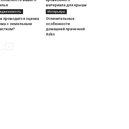
илья
материала для крыши
едвижимость
Интерьеры
ак проводится оценка
Отличительные
ома с земельным
особенности
частком?
домашней прачечной
Asko