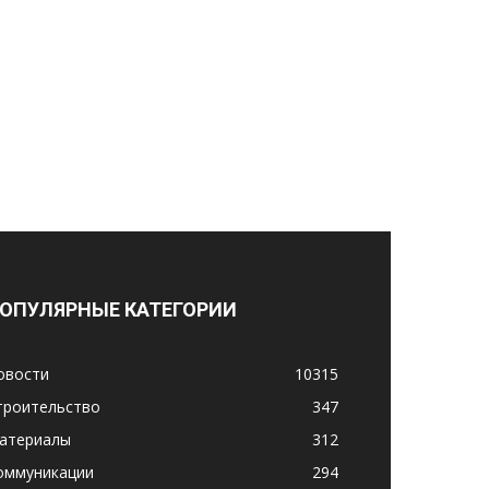
ОПУЛЯРНЫЕ КАТЕГОРИИ
овости
10315
троительство
347
атериалы
312
оммуникации
294