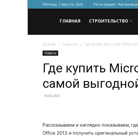
Пятница, 7 августа, 2026
Регистрация / Авторизаци
Всё
ГЛАВНАЯ
СТРОИТЕЛЬСТВО
Домой
Новости
Где купить Microsoft Office 
для
Новости
Где купить Micro
строительства
самой выгодно
и
16.03.2021
ремонта
Рассказываем и наглядно показываем, гд
Office 2013 и получить оригинальный уст