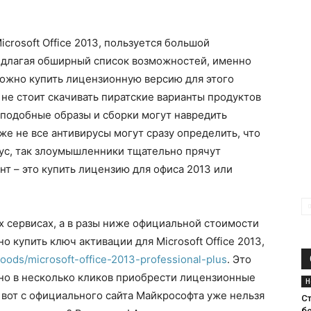
crosoft Office 2013, пользуется большой
едлагая обширный список возможностей, именно
можно купить лицензионную версию для этого
 не стоит скачивать пиратские варианты продуктов
к подобные образы и сборки могут навредить
е не все антивирусы могут сразу определить, что
рус, так злоумышленники тщательно прячут
т – это купить лицензию для офиса 2013 или
их сервисах, а в разы ниже официальной стоимости
о купить ключ активации для Microsoft Office 2013,
goods/microsoft-office-2013-professional-plus
. Это
но в несколько кликов приобрести лицензионные
Н
о вот с официального сайта Майкрософта уже нельзя
Ст
б