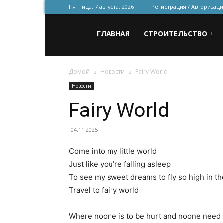
Пятница, 7 августа, 2026
Регистрация / Авторизаци
Всё
ГЛАВНАЯ
СТРОИТЕЛЬСТВО
Домой
Новости
Fairy World
для
Новости
Fairy World
строительства
04.11.2025
Come into my little world
и
Just like you’re falling asleep
To see my sweet dreams to fly so high in th
Travel to fairy world
ремонта
Where noone is to be hurt and noone need 