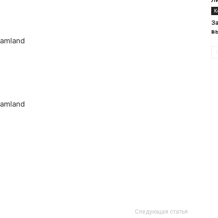
К
За
в
eamland
eamland
Следующая статья