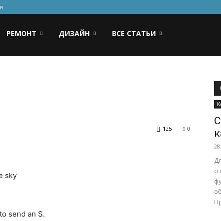
я
РЕМОНТ
ДИЗАЙН
ВСЕ СТАТЬИ
К
С
125
0
к
28
Д
с
e sky
ф
об
П
to send an S.