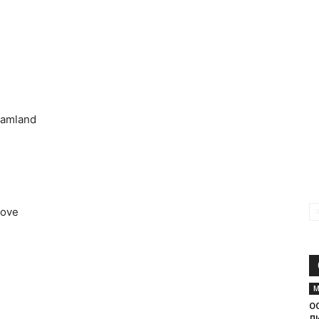
eamland
love
М
О
Л