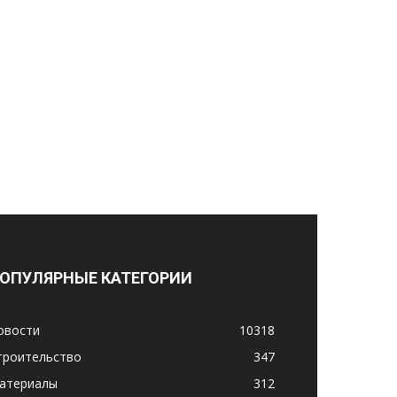
ОПУЛЯРНЫЕ КАТЕГОРИИ
овости
10318
троительство
347
атериалы
312