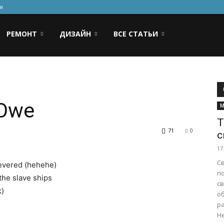
я
РЕМОНТ
ДИЗАЙН
ВСЕ СТАТЬИ
 Owe
М
Т
71
0
с
17
С
severed (hehehe)
п
the slave ships
с
k)
о
р
Не