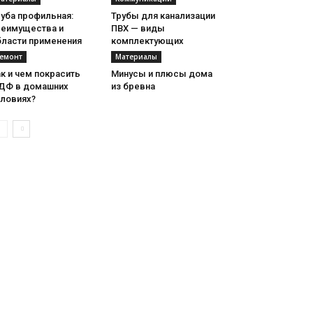
уба профильная:
Трубы для канализации
реимущества и
ПВХ — виды
бласти применения
комплектующих
емонт
Материалы
к и чем покрасить
Минусы и плюсы дома
ДФ в домашних
из бревна
словиях?