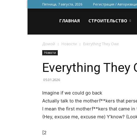
Пятница, 7 августа, 2026
Регистрация / Авторизаци
Всё
ГЛАВНАЯ
СТРОИТЕЛЬСТВО
Домой
Новости
Everything They Owe
для
Новости
Everything They
строительства
05.01.2026
Imagine if we could go back
и
Actually talk to the motherf**kers that per
I mean the first motherf**kers that came in 
(Hey, excuse me, excuse me) Y’know? (Loo
ремонта
[2