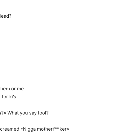
lead?
 them or me
for ki’s
es?» What you say fool?
 screamed «Nigga motherf**ker»
d