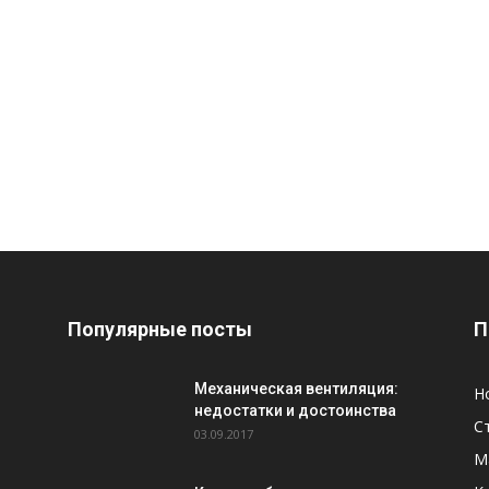
Популярные посты
П
Механическая вентиляция:
Н
недостатки и достоинства
С
03.09.2017
М