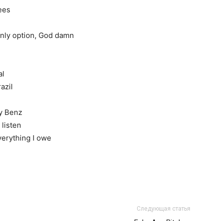
ees
 only option, God damn
al
azil
my Benz
 listen
everything I owe
Следующая статья