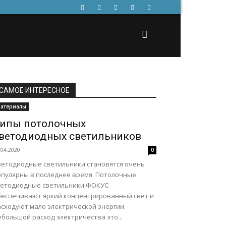
САМОЕ ИНТЕРЕСНОЕ
атериалы
ипы потолочных
ветодиодных светильников
.04.2020
0
ветодиодные светильники становятся очень
опулярны в последнее время. Потолочные
ветодиодные светильники ФОКУС
беспечивают яркий концентрированный свет и
асходуют мало электрической энергии.
большой расход электричества это...