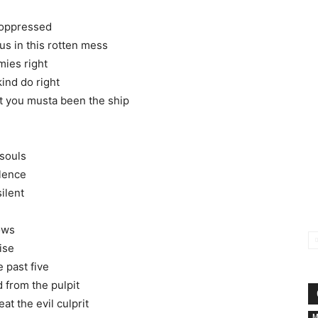
 oppressed
s in this rotten mess
mies right
ind do right
ut you musta been the ship
 souls
olence
silent
rows
ise
e past five
 from the pulpit
t the evil culprit
М