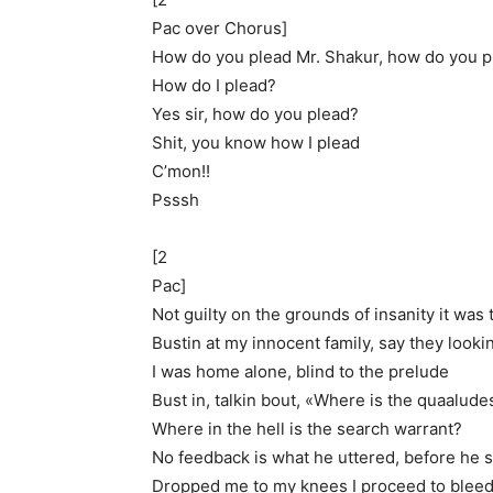
Pac over Chorus]
How do you plead Mr. Shakur, how do you p
How do I plead?
Yes sir, how do you plead?
Shit, you know how I plead
C’mon!!
Psssh
[2
Pac]
Not guilty on the grounds of insanity it was
Bustin at my innocent family, say they lookin 
I was home alone, blind to the prelude
Bust in, talkin bout, «Where is the quaalud
Where in the hell is the search warrant?
No feedback is what he uttered, before he
Dropped me to my knees I proceed to blee