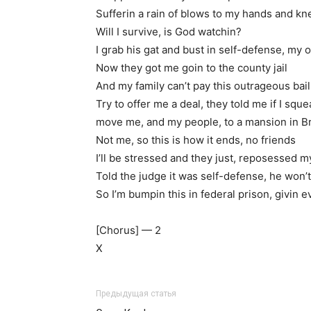
Sufferin a rain of blows to my hands and kn
Will I survive, is God watchin?
I grab his gat and bust in self-defense, my
Now they got me goin to the county jail
And my family can’t pay this outrageous bail
Try to offer me a deal, they told me if I sque
move me, and my people, to a mansion in Br
Not me, so this is how it ends, no friends
I’ll be stressed and they just, reposessed 
Told the judge it was self-defense, he won’t
So I’m bumpin this in federal prison, givin 
[Chorus] — 2
X
Предыдущая статья