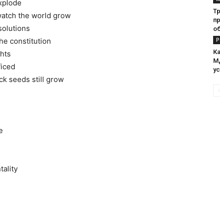
explode
Тр
 watch the world grow
п
 solutions
о
the constitution
Р
Ка
ghts
М
ficed
у
ck seeds still grow
e
tality