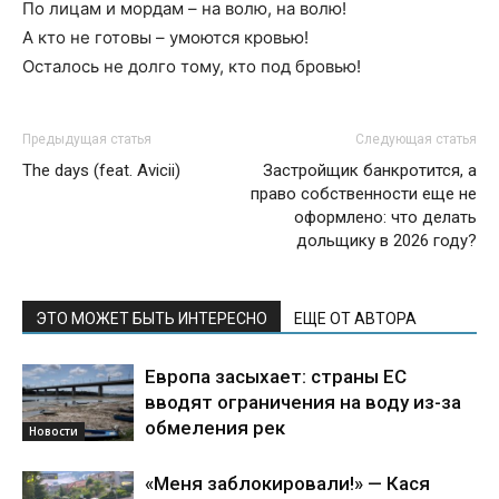
По лицам и мордам – на волю, на волю!
А кто не готовы – умоются кровью!
Осталось не долго тому, кто под бровью!
Предыдущая статья
Следующая статья
The days (feat. Avicii)
Застройщик банкротится, а
право собственности еще не
оформлено: что делать
дольщику в 2026 году?
ЭТО МОЖЕТ БЫТЬ ИНТЕРЕСНО
ЕЩЕ ОТ АВТОРА
Европа засыхает: страны ЕС
вводят ограничения на воду из-за
обмеления рек
Новости
«Меня заблокировали!» — Кася