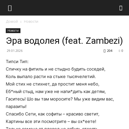
Домой
Новости
Новости
Эра водолея (feat. Zambezi)
29.01.2026
204
0
Типси Тип:
Спичку на фитиль и не стыдно будить соседей,
Коль выпало расти на стыке тысячелетий.
Мой стих не стихнет, да простит меня небо,
Еб*ный стыд, нам уже не напи*дить как детям,
Гаситесь! Шо вы там моросите? Мы уже видим вас,
паразиты!
Спасибо Сети, как софиты – красиво светит,
Картины все эти посмотрите – вы ох*еете!
Только семена от плевел не забудь отсеять,