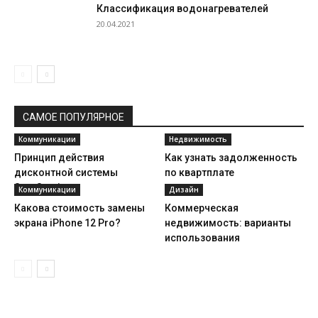
Классификация водонагревателей
20.04.2021
САМОЕ ПОПУЛЯРНОЕ
Коммуникации
Недвижимость
Принцип действия
Как узнать задолженность
дисконтной системы
по квартплате
SmoService
Коммуникации
Дизайн
Какова стоимость замены
Коммерческая
экрана iPhone 12 Pro?
недвижимость: варианты
использования