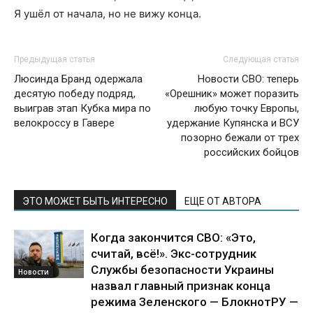
Я ушёл от начала, но не вижу конца.
Предыдущая статья
Следующая статья
Люсинда Бранд одержала
Новости СВО: теперь
десятую победу подряд,
«Орешник» может поразить
выиграв этап Кубка мира по
любую точку Европы,
велокроссу в Гавере
удержание Купянска и ВСУ
позорно бежали от трех
российских бойцов
ЭТО МОЖЕТ БЫТЬ ИНТЕРЕСНО
ЕЩЕ ОТ АВТОРА
Когда закончится СВО: «Это,
считай, всё!». Экс-сотрудник
Службы безопасности Украины
Новости
назвал главный признак конца
режима Зеленского — БлокнотРУ —