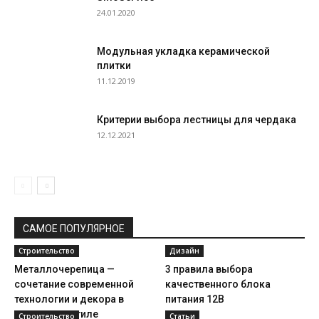
24.01.2020
Модульная укладка керамической
плитки
11.12.2019
Критерии выбора лестницы для чердака
12.12.2021
САМОЕ ПОПУЛЯРНОЕ
Строительство
Дизайн
Металлочерепица —
3 правила выбора
сочетание современной
качественного блока
технологии и декора в
питания 12В
старинном стиле
Строительство
Статьи