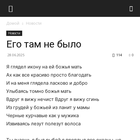
Домой
Новости
Новости
Его там не было
28.06.2025
114
0
Я глядел икону на ей божья мать
Ах как все красиво просто благодать
И на меня глядела ласково и добро
Улыбаясь томно божья мать
Вдруг я вижу нечист Вдруг я вижу сгинь
Из грудей у божьей из ланит у мамы
Черные курчавые как у мужика
Извиваясь лезут полезут волоса
Ты знаешь я был рыбой я проплыл все океаны, но