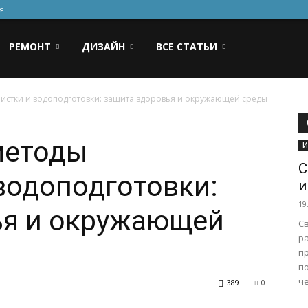
я
РЕМОНТ
ДИЗАЙН
ВСЕ СТАТЬИ
истки и водоподготовки: защита здоровья и окружающей среды
методы
И
С
водоподготовки:
и
19
ья и окружающей
С
р
п
по
че
389
0