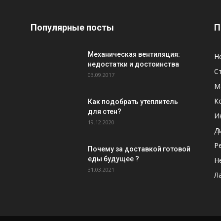
Популярные посты
П
Механическая вентиляция:
Н
недостатки и достоинства
С
03.09.2017
М
К
Как подобрать утеплитель
для стен?
И
19.12.2020
Д
Р
Почему за доставкой готовой
еды будущее ?
Н
31.03.2021
Л