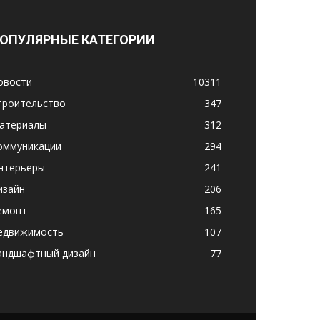
ОПУЛЯРНЫЕ КАТЕГОРИИ
овости
10311
троительство
347
атериалы
312
оммуникации
294
нтерьеры
241
изайн
206
емонт
165
едвижимость
107
андшафтный дизайн
77