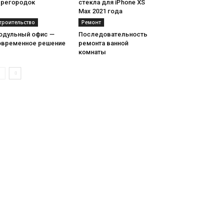
ерегородок
стекла для iPhone XS
Max 2021 года
троительство
Ремонт
одульный офис —
Последовательность
овременное решение
ремонта ванной
комнаты