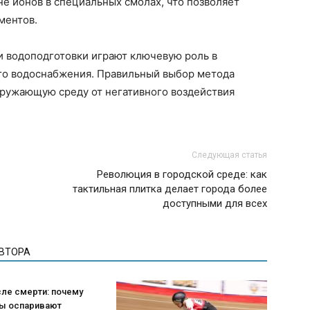
не ионов в специальных смолах, что позволяет
ментов.
и водоподготовки играют ключевую роль в
го водоснабжения. Правильный выбор метода
кружающую среду от негативного воздействия
Следующая статья
Революция в городской среде: как
тактильная плитка делает города более
доступными для всех
АВТОРА
ле смерти: почему
ы оспаривают