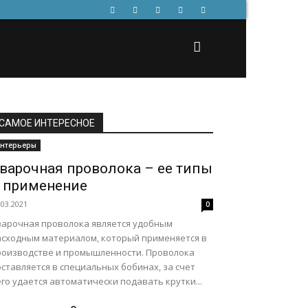
САМОЕ ИНТЕРЕСНОЕ
нтерьеры
варочная проволока – ее типы
 применение
.03.2021
0
варочная проволока является удобным
асходным материалом, который применяется в
роизводстве и промышленности. Проволока
ставляется в специальных бобинах, за счет
го удается автоматически подавать крутки...