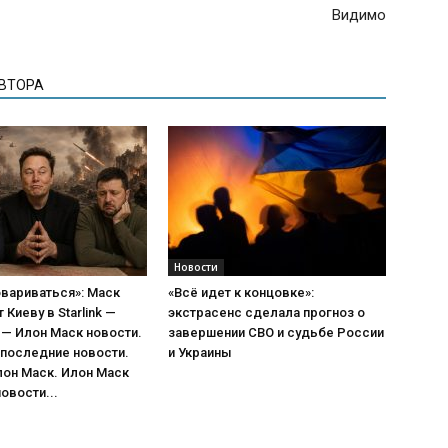
Видимо
АВТОРА
Новости
вариваться»: Маск
«Всё идет к концовке»:
Киеву в Starlink —
экстрасенс сделала прогноз о
— Илон Маск новости.
завершении СВО и судьбе России
 последние новости.
и Украины
лон Маск. Илон Маск
овости...