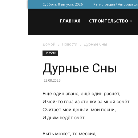
Суббота, 8 августа, 2026
Регистрация / Авторизаци
Всё
ГЛАВНАЯ
СТРОИТЕЛЬСТВО
Домой
Новости
Дурные Сны
для
Новости
Дурные Сны
строительства
22.08.2025
Ещё один аванс, ещё один расчёт,
и
И чей-то глаз из стенки за мной сечёт,
Считает мои деньги, мои песни,
И дням ведёт счёт.
ремонта
Быть может, то мессия,