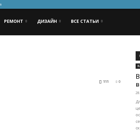
я
РЕМОНТ
ДИЗАЙН
ВСЕ СТАТЬИ
К
В
111
0
в
28
Д
ц
ос
с
ск