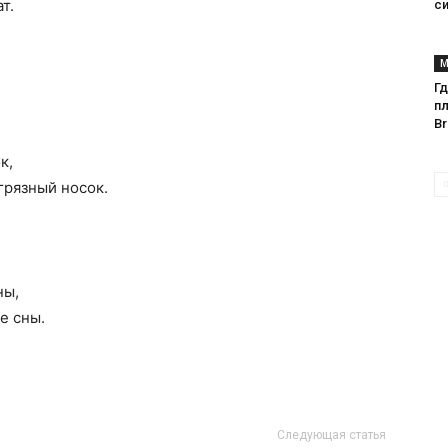
т.
с
М
Г
п
Br
к,
грязный носок.
ны,
е сны.
Следующая статья