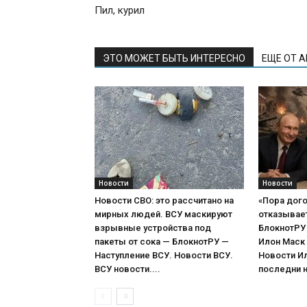
Пил, курил
ЭТО МОЖЕТ БЫТЬ ИНТЕРЕСНО
ЕЩЕ ОТ 
Новости
Новости
Новости СВО: это рассчитано на
«Пора дого
мирных людей. ВСУ маскируют
отказывает 
взрывные устройства под
БлокнотРУ 
пакеты от сока — БлокнотРУ —
Илон Маск
Наступление ВСУ. Новости ВСУ.
Новости И
ВСУ новости....
последни н