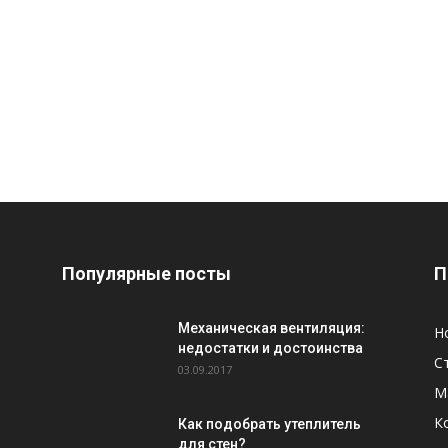
Популярные посты
П
Механическая вентиляция:
Н
недостатки и достоинства
С
03.09.2017
М
К
Как подобрать утеплитель
для стен?