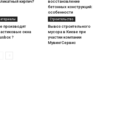
иликатный кирпич?
восстановление
бетонных конструкций:
особенности
атериалы
Строительство
де производят
Вывоз строительного
ластиковые окна
мусора в Киеве при
usbox ?
участии компании
МувингСервис