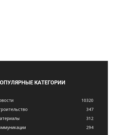
ОПУЛЯРНЫЕ КАТЕГОРИИ
овости
10320
троительство
347
атериалы
312
оммуникации
294