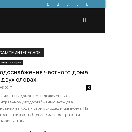
САМОЕ ИНТЕРЕСНОЕ
оммуникации
одоснабжение частного дома
 двух словах
.03.2017
0
ля частных домов не подключенных к
ентральному водоснабжению есть два
новных выхода – свой колодец и скважина. На
егодняшний день больше распространены
важины, так...