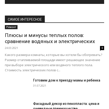
САМОЕ ИНТЕРЕСНОЕ
Ремонт
Плюсы и минусы теплых полов:
сравнение водяных и электрических
24.03.2021
0
Какого размера комнаты, которые вы хотели бы обогревать?
Размер отапливаемой площади имеет решающее значение
при выборе электрического или водяного теплого пола.
Стоимость электрических полов с...
Готовим дом к приезду мамы и ребенка
31.07.2021
Фасадный декор из пенопласта: цена и
очевидные преимущества