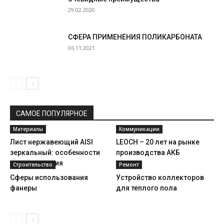
29.02.2020
СФЕРА ПРИМЕНЕНИЯ ПОЛИКАРБОНАТА
06.11.2021
САМОЕ ПОПУЛЯРНОЕ
Материалы
Коммуникации
Лист нержавеющий AISI
LEOCH – 20 лет на рынке
зеркальный: особенности
производства АКБ
использования
Строительство
Ремонт
Сферы использования
Устройство коллекторов
фанеры
для теплого пола