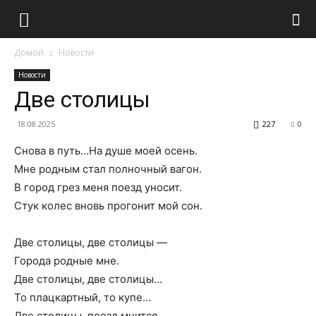
Домой
Новости
Новости
Две столицы
18.08.2025
227
0
Снова в путь…На душе моей осень.
Мне родным стал полночный вагон.
В город грез меня поезд уносит.
Стук колес вновь прогонит мой сон.
Две столицы, две столицы —
Города родные мне.
Две столицы, две столицы…
То плацкартный, то купе…
Две столицы, поезд мчится,