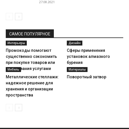
27.08.2021
САМОЕ ПОПУЛЯРНОЕ
Интерьеры
Дизайн
Промокоды помогают
Сферы применения
существенно сэкономить
установок алмазного
при покупке товаров или
бурения
пользования услугами
Мебель
Материалы
Металлические стеллажи:
Поворотный затвор
надежное решение для
хранения и организации
пространства