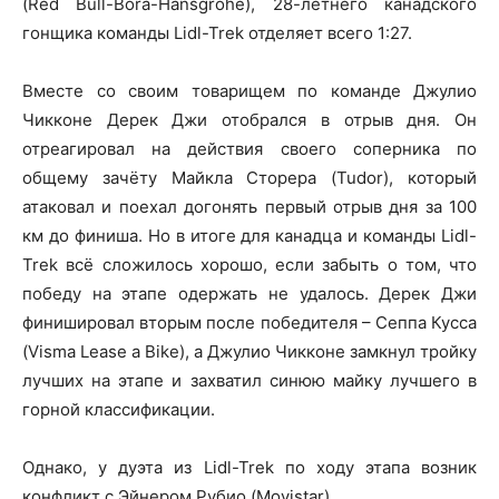
(Red Bull-Bora-Hansgrohe), 28-летнего канадского
гонщика команды Lidl-Trek отделяет всего 1:27.
Вместе со своим товарищем по команде Джулио
Чикконе Дерек Джи отобрался в отрыв дня. Он
отреагировал на действия своего соперника по
общему зачёту Майкла Сторера (Tudor), который
атаковал и поехал догонять первый отрыв дня за 100
км до финиша. Но в итоге для канадца и команды Lidl-
Trek всё сложилось хорошо, если забыть о том, что
победу на этапе одержать не удалось. Дерек Джи
финишировал вторым после победителя – Сеппа Кусса
(Visma Lease a Bike), а Джулио Чикконе замкнул тройку
лучших на этапе и захватил синюю майку лучшего в
горной классификации.
Однако, у дуэта из Lidl-Trek по ходу этапа возник
конфликт с Эйнером Рубио (Movistar).