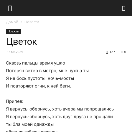
Домой
Новости
Новости
Цветок
18.06.2025
127
0
Сквозь пальцы время ушло
Потерян ветер в метро, мне нужна ты
Я не бось пустоты, ночь-мосты
И повторяют огни, к ней беги.
Припев:
Я вернусь-обернусь, хоть вчера мы попрощались
Я вернусь-обернусь, хоть друг друга не прощали
ты бла моей однажды
обгоняя звёзды дважды.