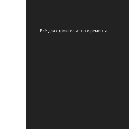
Всё для строительства и ремонта