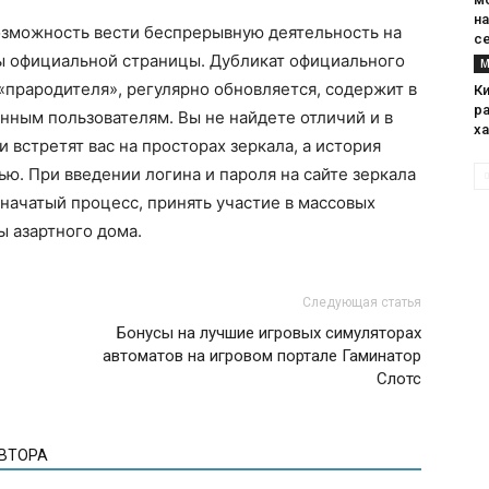
н
озможность вести беспрерывную деятельность на
с
ты официальной страницы. Дубликат официального
М
 «прародителя», регулярно обновляется, содержит в
К
р
нным пользователям. Вы не найдете отличий и в
х
встретят вас на просторах зеркала, а история
ю. При введении логина и пароля на сайте зеркала
начатый процесс, принять участие в массовых
ы азартного дома.
Следующая статья
Бонусы на лучшие игровых симуляторах
автоматов на игровом портале Гаминатор
Слотс
АВТОРА