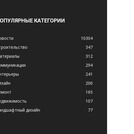
ОПУЛЯРНЫЕ КАТЕГОРИИ
овости
10304
троительство
347
атериалы
312
оммуникации
294
нтерьеры
241
изайн
206
емонт
165
едвижимость
107
андшафтный дизайн
77