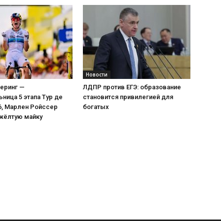
Новости
еринг —
ЛДПР против ЕГЭ: образование
ница 5 этапа Тур де
становится привилегией для
6, Марлен Ройссер
богатых
жёлтую майку