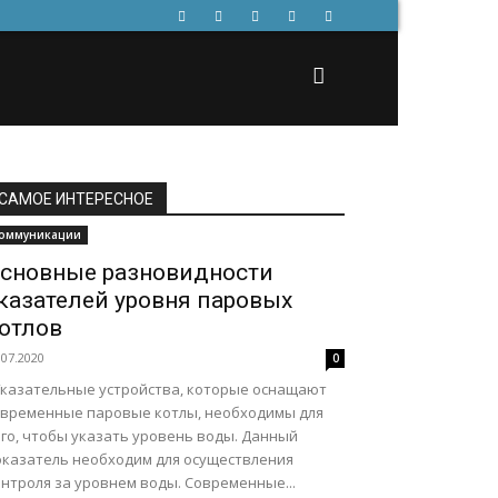
САМОЕ ИНТЕРЕСНОЕ
оммуникации
сновные разновидности
казателей уровня паровых
отлов
.07.2020
0
казательные устройства, которые оснащают
овременные паровые котлы, необходимы для
ого, чтобы указать уровень воды. Данный
оказатель необходим для осуществления
нтроля за уровнем воды. Современные...