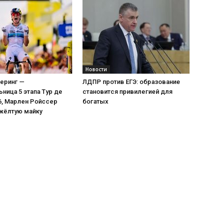
Новости
еринг —
ЛДПР против ЕГЭ: образование
ница 5 этапа Тур де
становится привилегией для
6, Марлен Ройссер
богатых
жёлтую майку