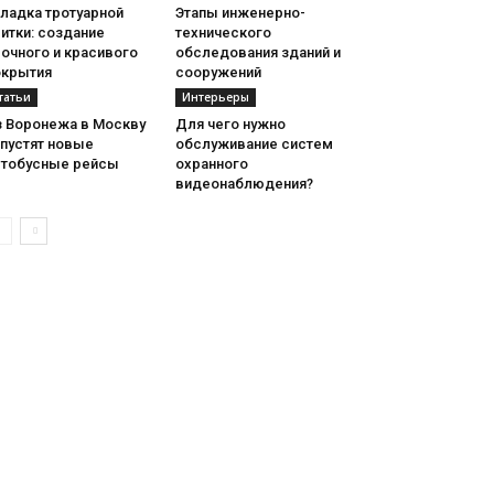
ладка тротуарной
Этапы инженерно-
итки: создание
технического
очного и красивого
обследования зданий и
окрытия
сооружений
татьи
Интерьеры
з Воронежа в Москву
Для чего нужно
апустят новые
обслуживание систем
втобусные рейсы
охранного
видеонаблюдения?