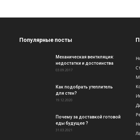
Популярные посты
П
Механическая вентиляция:
Н
недостатки и достоинства
С
03.09.2017
М
К
Как подобрать утеплитель
для стен?
И
19.12.2020
Д
Р
Почему за доставкой готовой
еды будущее ?
Н
31.03.2021
Л