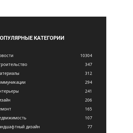
ОПУЛЯРНЫЕ КАТЕГОРИИ
овости
10304
троительство
347
атериалы
312
оммуникации
294
нтерьеры
241
изайн
206
емонт
165
едвижимость
107
андшафтный дизайн
77