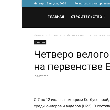
Четверг, 6 августа, 2026
Регистрация / Авторизаци
Всё
ГЛАВНАЯ
СТРОИТЕЛЬСТВО
Домой
Новости
Четверо велогонщиков высту
для
Новости
Четверо велог
строительства
на первенстве 
и
06.07.2026
ремонта
С 7 по 12 июля в немецком Котбусе прой
среди юниоров и андеров (U23). В соста