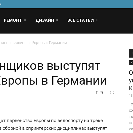
я
РЕМОНТ
ДИЗАЙН
ВСЕ СТАТЬИ
пят на первенстве Европы в Германии
онщиков выступят
К
О
Европы в Германии
у
к
48
0
16
У
с
т
дет первенство Европы по велоспорту на треке
п
ве сборной в спринтерских дисциплинах выступят
ко