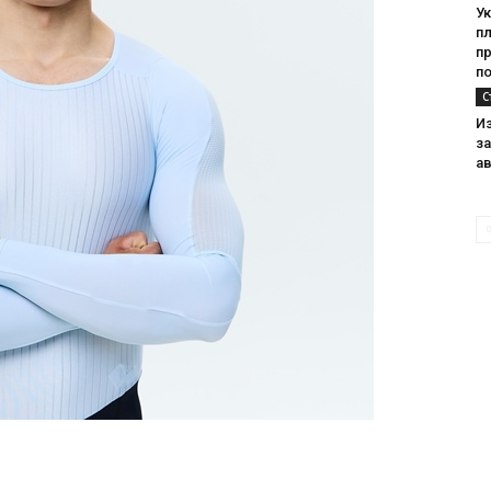
Ук
пл
пр
п
С
И
з
а