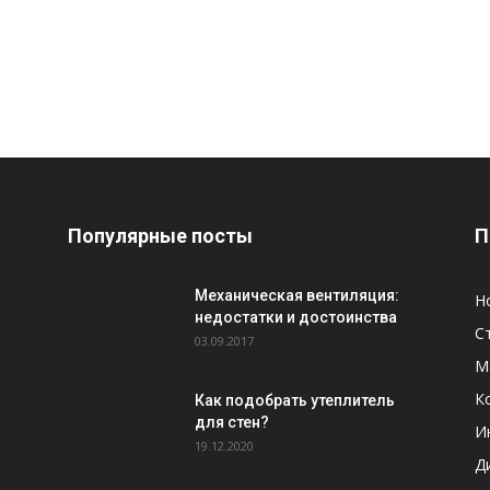
Популярные посты
П
Механическая вентиляция:
Н
недостатки и достоинства
С
03.09.2017
М
К
Как подобрать утеплитель
для стен?
И
19.12.2020
Д