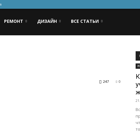
я
РЕМОНТ
ДИЗАЙН
ВСЕ СТАТЬИ
Н
К
247
0
у
ж
21
Вс
п
ч
то