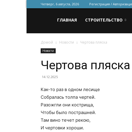
Четверг, 6 августа, 2026
Регистрация / Авторизаци
Всё
ГЛАВНАЯ
СТРОИТЕЛЬСТВО
Домой
Новости
Чертова пляска
для
Новости
Чертова пляска
строительства
14.12.2025
Как-то раз в одном лесище
и
Собралась толпа чертей.
Разожгли они кострища,
Чтобы было пострашней.
ремонта
Там вино течет рекою,
И чертовки хороши.