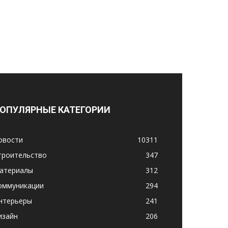
ОПУЛЯРНЫЕ КАТЕГОРИИ
овости
10311
троительство
347
атериалы
312
оммуникации
294
нтерьеры
241
изайн
206