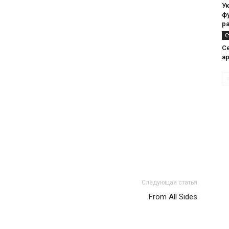
У
ф
р
С
С
а
Следующая статья
From All Sides