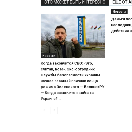
ЭТО МОЖЕТ БЫТЬ ИНТЕРЕСНО
ЕЩЕ ОТ 
Новости
Деньги пос
наследниц
действия н
Новости
Когда закончится СВО: «Это,
считай, всё!». Экс-сотрудник
Службы безопасности Украины
назвал главный признак конца
режима Зеленского — БлокнотРУ
— Когда закончится война на
Украине?...