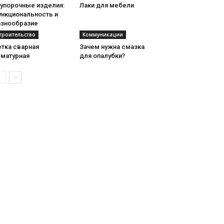
купорочные изделия:
Лаки для мебели
ункциональность и
азнообразие
троительство
Коммуникации
етка сварная
Зачем нужна смазка
рматурная
для опалубки?