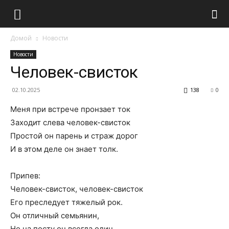
Домой
Новости
Новости
Человек-свисток
02.10.2025
138
0
Меня при встрече пронзает ток
Заходит слева человек-свисток
Простой он парень и страж дорог
И в этом деле он знает толк.
Припев:
Человек-свисток, человек-свисток
Его преследует тяжелый рок.
Он отличный семьянин,
Но на посту он всегда один.