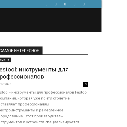
САМОЕ ИНТЕРЕСНОЕ
емонт
estool: инструменты для
рофессионалов
.12.2020
0
stool - инструменты для профессионалов Festool
компания, которая уже почти столетие
оставляет профессионалам
лектроинструменты и ремесленное
борудование. Этот производитель
струментов и устройств специализируется...