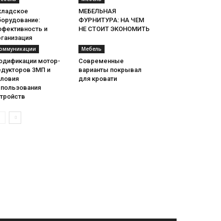
кладское
МЕБЕЛЬНАЯ
борудование:
ФУРНИТУРА: НА ЧЕМ
ффективность и
НЕ СТОИТ ЭКОНОМИТЬ
рганизация
оммуникации
Мебель
одификации мотор-
Современные
едукторов 3МП и
варианты покрывал
словия
для кровати
спользования
стройств