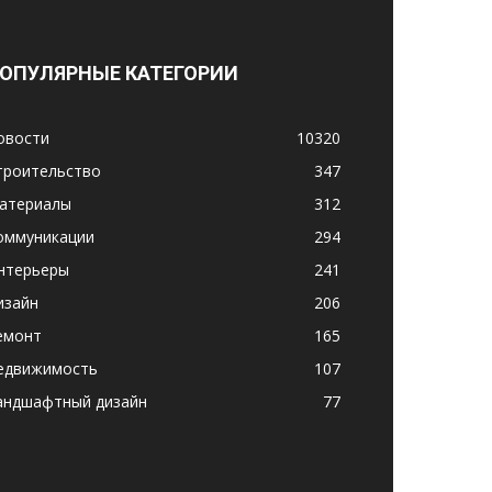
ОПУЛЯРНЫЕ КАТЕГОРИИ
овости
10320
троительство
347
атериалы
312
оммуникации
294
нтерьеры
241
изайн
206
емонт
165
едвижимость
107
андшафтный дизайн
77