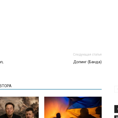
Следующая статья
п,
Допинг (Банда)
АВТОРА
М