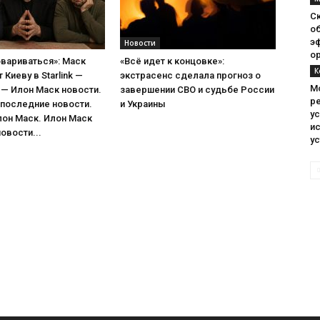
С
о
э
Новости
о
вариваться»: Маск
«Всё идет к концовке»:
К
Киеву в Starlink —
экстрасенс сделала прогноз о
М
— Илон Маск новости.
завершении СВО и судьбе России
р
 последние новости.
и Украины
у
лон Маск. Илон Маск
и
овости...
у