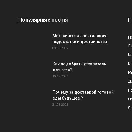
Популярные посты
П
Механическая вентиляция:
Н
недостатки и достоинства
С
03.09.2017
М
К
Как подобрать утеплитель
для стен?
И
19.12.2020
Д
Р
Почему за доставкой готовой
еды будущее ?
Н
31.03.2021
Л