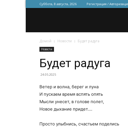
Суббота, 8 августа, 2026
Регистрация / Авторизаци
Домой
Новости
Будет радуга
Новости
Будет радуга
24.05.2025
Ветер и волна, берег и луна
И пускаем время вспять опять
Мысли унесет, в голове полет,
Новое дыхание придет….
Просто улыбнись, счастьем поделись